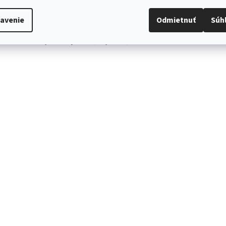
pohodlné polstrovanie z PU peny
dekoratívne štvorcové prešitie a paspula po obvode
avenie
Odmietnuť
Súh
stabilná konštrukcia s kovovými nohami v čiernej matnej farbe
plastové klzáky proti poškodeniu podlahy
univerzálne využitie – jedáleň, obývačka, zasadacia miestnosť