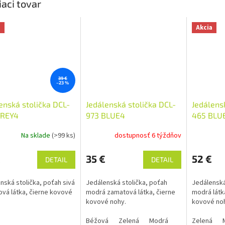
iaci tovar
a
Akcia
39 €
–23 %
enská stolička DCL-
Jedálenská stolička DCL-
Jedálens
GREY4
973 BLUE4
465 BLU
Na sklade
(>99 ks)
dostupnosť 6 týždňov
€
35 €
52 €
DETAIL
DETAIL
nská stolička, poťah sivá
Jedálenská stolička, poťah
Jedálenská
vá látka, čierne kovové
modrá zamatová látka, čierne
modrá látka
hy.
kovové nohy.
kovové n
Béžová
Zelená
Modrá
Zelená