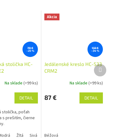
Akcia
70 €
132 €
–25 %
–34 %
ká stolička HC-
Jedálenské kreslo HC-533
Ďalší
E2
CRM2
produkt
Na sklade
(>99 ks)
Na sklade
(>99 ks)
87 €
DETAIL
DETAIL
 stolička, poťah
 s prešitím, čierne
ohy.
Modrá
Žltá
Sivá
Béžová