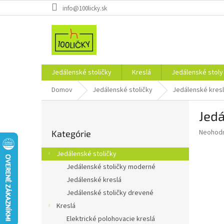
Prejsť
info@100licky.sk
na
obsah
Jedálenské stoličky
Kreslá
Jedálenské stoly
Domov
Jedálenské stoličky
Jedálenské kres
B
Jed
o
Preskočiť
č
Priemer
Neohod
Kategórie
kategórie
n
hodnote
ý
produkt
Jedálenské stoličky
p
je
Jedálenské stoličky moderné
0,0
a
z
Jedálenské kreslá
n
5
e
Jedálenské stoličky drevené
hviezdič
l
Kreslá
Elektrické polohovacie kreslá