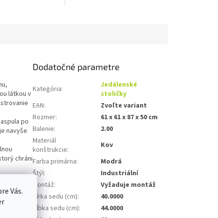
Dodatočné parametre
nu,
Jedálenské
Kategória
:
ou látkou v
stoličky
lstrovanie
EAN
:
Zvoľte variant
Rozmer
:
61 x 61 x 87 x 50 cm
paspula po
Balenie
:
2.00
je navyše
Materiál
Kov
olnou
konštrukcie
:
torý chráni
Farba primárna
:
Modrá
Štýl
:
Industriální
ieb, ale aj
Montáž
:
Vyžaduje montáž
re Vás.
Šírka sedu (cm)
:
40.0000
er
Hĺbka sedu (cm)
:
44.0000