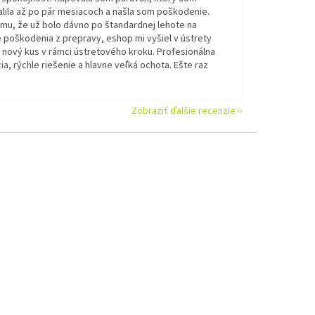
alila až po pár mesiacoch a našla som poškodenie.
omu, že už bolo dávno po štandardnej lehote na
 poškodenia z prepravy, eshop mi vyšiel v ústrety
 nový kus v rámci ústretového kroku. Profesionálna
a, rýchle riešenie a hlavne veľká ochota. Ešte raz
Zobraziť ďalšie recenzie