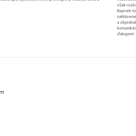
však rozb
Napriek t
nahlásenie
a objednal
komunikáci
ďakujem!
am