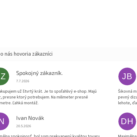
Spokojný zákazník.
SZ
JB
Hodnotenie obchodu je 5 z 5 hviezdičiek.
7.7.2026
akupujem už štvrtý krát. Je to spoľahlivý e-shop. Majú
Šikovná m
r, presne ktorý potrebujem. Na milimeter presné
pevný diz
metre. Ľahká montáž.
lehote, ď
Ivan Novák
IN
DH
Hodnotenie obchodu je 5 z 5 hviezdičiek.
20.5.2026
málna spokojnosť, bol som prekvapený kvalitou tovaru.
Maximálna