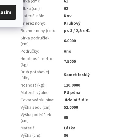
Šírka (cm)
:
61
Hĺbka (cm)
:
62
lasím
Materiál nôh
:
Kov
Prierez nohy
:
Kruhový
Rozmer nohy (cm)
:
pr. 3 / 2,5 x 41
Šírka podrúčiek
6.0000
(cm)
:
Podrúčky
:
Ano
Hmotnosť - netto
7.5000
(kg)
:
Druh poťahovej
Samet lesklý
látky
:
Nosnosť (kg)
:
120.0000
Materiál výplne
:
PU pěna
Tovarová skupina
:
Jídelní židle
Výška sedu (cm)
:
52.0000
Výška podrúčiek
65
(cm)
:
Materiál
:
Látka
Výška (cm)
:
86