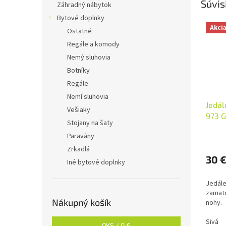
Súvis
Záhradný nábytok
Bytové doplnky
Akci
Ostatné
Regále a komody
Nemý sluhovia
Botníky
Regále
Nemí sluhovia
Jedál
Vešiaky
973 
Stojany na šaty
Paravány
Zrkadlá
30 
Iné bytové doplnky
Jedále
zamato
Nákupný košík
no
Sivá
0
KS /
0 €