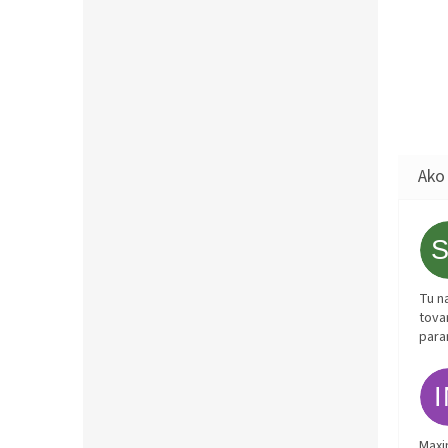
Tu n
tova
para
Maxi