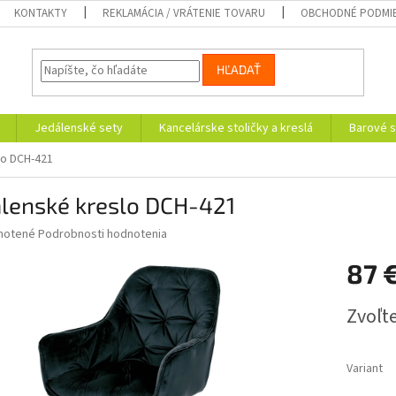
KONTAKTY
REKLAMÁCIA / VRÁTENIE TOVARU
OBCHODNÉ PODMI
HĽADAŤ
Jedálenské sety
Kancelárske stoličky a kreslá
Barové s
lo DCH-421
álenské kreslo DCH-421
né
notené
Podrobnosti hodnotenia
nie
87 
u
Jednotk
Zvoľte
cena:
iek.
Variant