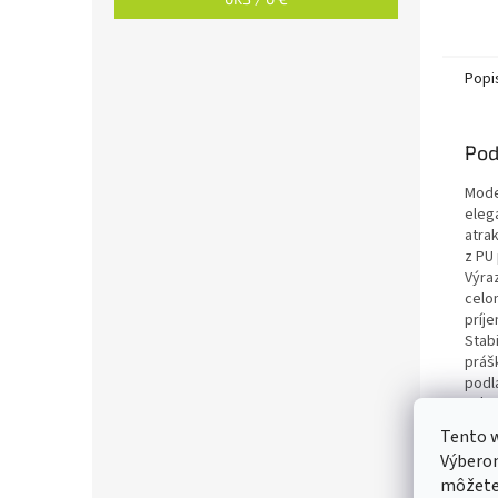
Popi
Pod
Mode
eleg
atra
z PU
Výra
celo
príj
Stab
práš
podl
Vďaka
do št
Tento w
Hlav
Výberom
môžete 