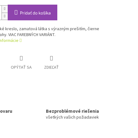
Pridať do košíka
é kreslo, zamatová látka s výrazným prešitím, čierne
ohy. VIAC FAREBNÝCH VARIÁNT.
informácie
OPÝTAŤ SA
ZDIEĽAŤ
tovaru
Bezproblémové riešenia
všetkých vašich požiadaviek