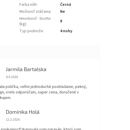
Farba nôh
:
Černá
Možnosť otáčania
:
Ne
Hmotnosť - brutto
8
(kg)
:
Typ podnože
:
4 nohy
Jarmila Bartalska
Hodnotenie obchodu je 5 z 5 hviezdičiek.
9.6.2026
ala polička, veľmi jednoduché poskladanie, pekný,
ajn, vrelo odporúčam, super cena, doručené v
akujem.
Dominika Holá
Hodnotenie obchodu je 5 z 5 hviezdičiek.
12.3.2026
 spokojnosť! Kupovala som paraván, ktorý som