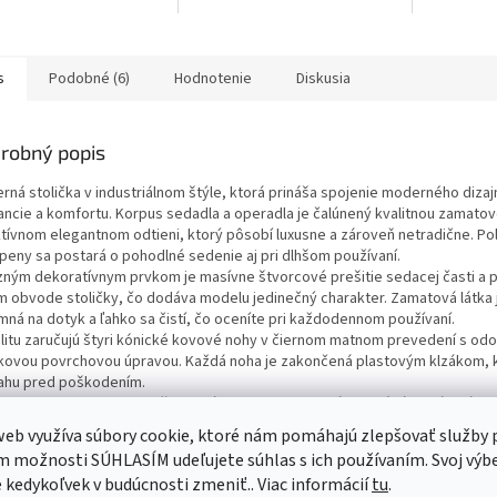
s
Podobné (6)
Hodnotenie
Diskusia
robný popis
rná stolička v industriálnom štýle, ktorá prináša spojenie moderného dizaj
ancie a komfortu. Korpus sedadla a operadla je čalúnený kvalitnou zamatov
ktívnom elegantnom odtieni, ktorý pôsobí luxusne a zároveň netradične. Po
 peny sa postará o pohodlné sedenie aj pri dlhšom používaní.
zným dekoratívnym prvkom je masívne štvorcové prešitie sedacej časti a 
m obvode stoličky, čo dodáva modelu jedinečný charakter. Zamatová látka 
emná na dotyk a ľahko sa čistí, čo oceníte pri každodennom používaní.
ilitu zaručujú štyri kónické kovové nohy v čiernom matnom prevedení s od
kovou povrchovou úpravou. Každá noha je zakončená plastovým klzákom, k
ahu pred poškodením.
 svojmu dizajnu sa stolička hodí nielen do moderných jedální a obývacích iz
ýlových zasadacích miestností či kaviarní.
eb využíva súbory cookie, ktoré nám pomáhajú zlepšovať služby p
né výhody:
 možnosti SÚHLASÍM udeľujete súhlas s ich používaním. Svoj výb
luxusný zamatový poťah
kedykoľvek v budúcnosti zmeniť.. Viac informácií
tu
.