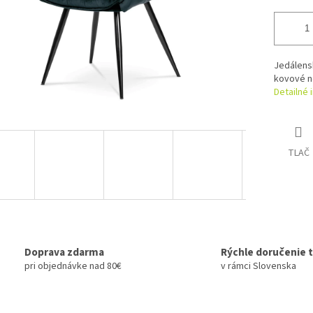
Jedálensk
kovové n
Detailné 
TLAČ
Doprava zdarma
Rýchle doručenie 
pri objednávke nad 80€
v rámci Slovenska