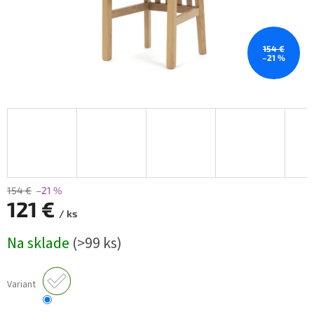
154 €
–21 %
154 €
–21 %
121 €
/ ks
Jednotková
Na sklade
(>99 ks)
cena:
Variant