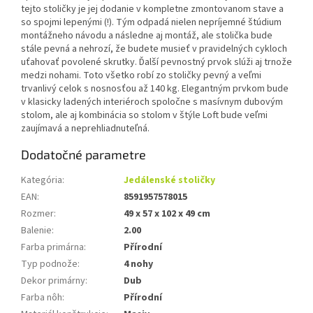
tejto stoličky je jej dodanie v kompletne zmontovanom stave a
so spojmi lepenými (!). Tým odpadá nielen nepríjemné štúdium
montážneho návodu a následne aj montáž, ale stolička bude
stále pevná a nehrozí, že budete musieť v pravidelných cykloch
uťahovať povolené skrutky. Ďalší pevnostný prvok slúži aj trnože
medzi nohami. Toto všetko robí zo stoličky pevný a veľmi
trvanlivý celok s nosnosťou až 140 kg. Elegantným prvkom bude
v klasicky ladených interiéroch spoločne s masívnym dubovým
stolom, ale aj kombinácia so stolom v štýle Loft bude veľmi
zaujímavá a neprehliadnuteľná.
Dodatočné parametre
Kategória
:
Jedálenské stoličky
EAN
:
8591957578015
Rozmer
:
49 x 57 x 102 x 49 cm
Balenie
:
2.00
Farba primárna
:
Přírodní
Typ podnože
:
4 nohy
Dekor primárny
:
Dub
Farba nôh
:
Přírodní