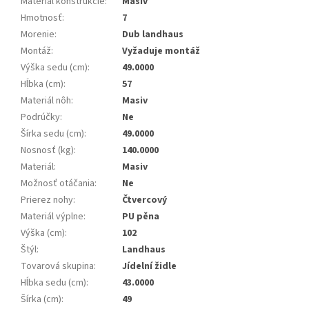
Materiál konštrukcie
:
Masiv
Hmotnosť
:
7
Morenie
:
Dub landhaus
Montáž
:
Vyžaduje montáž
Výška sedu (cm)
:
49.0000
Hĺbka (cm)
:
57
Materiál nôh
:
Masiv
Podrúčky
:
Ne
Šírka sedu (cm)
:
49.0000
Nosnosť (kg)
:
140.0000
Materiál
:
Masiv
Možnosť otáčania
:
Ne
Prierez nohy
:
Čtvercový
Materiál výplne
:
PU pěna
Výška (cm)
:
102
Štýl
:
Landhaus
Tovarová skupina
:
Jídelní židle
Hĺbka sedu (cm)
:
43.0000
Šírka (cm)
:
49