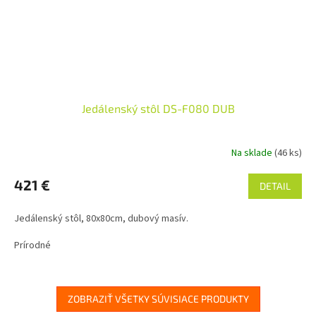
Jedálenský stôl DS-F080 DUB
Na sklade
(46 ks)
421 €
DETAIL
Jedálenský stôl, 80x80cm, dubový masív.
Prírodné
ZOBRAZIŤ VŠETKY SÚVISIACE PRODUKTY