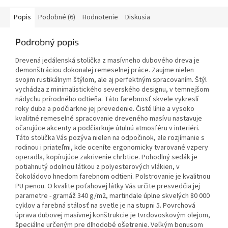
Popis
Podobné (6)
Hodnotenie
Diskusia
Podrobný popis
Drevená jedálenská stolička z masívneho dubového dreva je
demonštráciou dokonalej remeselnej práce. Zaujme nielen
svojim rustikálnym štýlom, ale aj perfektným spracovaním. Štýl
vychádza z minimalistického severského designu, v temnejšom
nádychu prírodného odtieňa. Táto farebnosť skvele vykreslí
roky duba a podčiarkne jej prevedenie. Čisté línie a vysoko
kvalitné remeselné spracovanie dreveného masívu nastavuje
očarujúce akcenty a podčiarkuje útulnú atmosféru v interiéri.
Táto stolička Vás pozýva nielen na odpočinok, ale rozjímanie s
rodinou i priateľmi, kde oceníte ergonomicky tvarované vzpery
operadla, kopírujúce zakrivenie chrbtice. Pohodlný sedák je
potiahnutý odolnou látkou z polyesterových vlákien, v
čokoládovo hnedom farebnom odtieni. Polstrovanie je kvalitnou
PU penou. O kvalite poťahovej látky Vás určite presvedčia jej
parametre - gramáž 340 g/m2, martindale úplne skvelých 80 000
cyklov a farebná stálosť na svetle je na stupni 5. Povrchová
úprava dubovej masívnej konštrukcie je tvrdovoskovým olejom,
špeciálne určeným pre dlhodobé ošetrenie. Veľkým bonusom