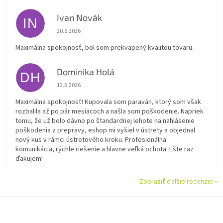
Ivan Novák
IN
Hodnotenie obchodu je 5 z 5 hviezdičiek.
20.5.2026
Maximálna spokojnosť, bol som prekvapený kvalitou tovaru.
Dominika Holá
DH
Hodnotenie obchodu je 5 z 5 hviezdičiek.
12.3.2026
Maximálna spokojnosť! Kupovala som paraván, ktorý som však
rozbalila až po pár mesiacoch a našla som poškodenie. Napriek
tomu, že už bolo dávno po štandardnej lehote na nahlásenie
poškodenia z prepravy, eshop mi vyšiel v ústrety a objednal
nový kus v rámci ústretového kroku. Profesionálna
komunikácia, rýchle riešenie a hlavne veľká ochota. Ešte raz
ďakujem!
Zobraziť ďalšie recenzie
Z
á