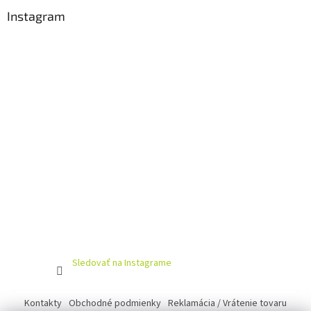
p
ä
Instagram
t
i
e
Sledovať na Instagrame
Kontakty
Obchodné podmienky
Reklamácia / Vrátenie tovaru