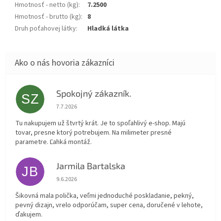
Hmotnosť - netto (kg)
:
7.2500
Hmotnosť - brutto (kg)
:
8
Druh poťahovej látky
:
Hladká látka
Spokojný zákazník.
SZ
Hodnotenie obchodu je 5 z 5 hviezdičiek.
7.7.2026
Tu nakupujem už štvrtý krát. Je to spoľahlivý e-shop. Majú
tovar, presne ktorý potrebujem. Na milimeter presné
parametre. Ľahká montáž.
Jarmila Bartalska
JB
Hodnotenie obchodu je 5 z 5 hviezdičiek.
9.6.2026
Šikovná mala polička, veľmi jednoduché poskladanie, pekný,
pevný dizajn, vrelo odporúčam, super cena, doručené v lehote,
ďakujem.