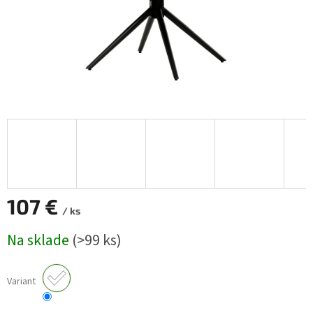
107 €
/ ks
Jednotková
Na sklade
(>99 ks)
cena:
Variant