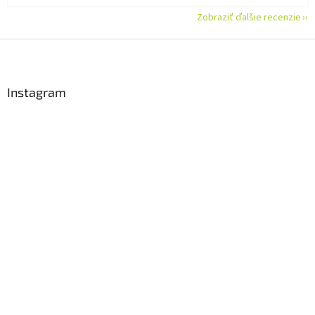
Zobraziť ďalšie recenzie
Z
á
p
ä
Instagram
t
i
e