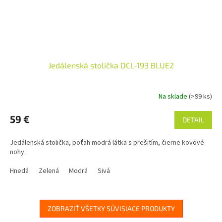
Jedálenská stolička DCL-193 BLUE2
Na sklade
(>99 ks)
59 €
DETAIL
Jedálenská stolička, poťah modrá látka s prešitím, čierne kovové
nohy.
Hnedá
Zelená
Modrá
Sivá
ZOBRAZIŤ VŠETKY SÚVISIACE PRODUKTY