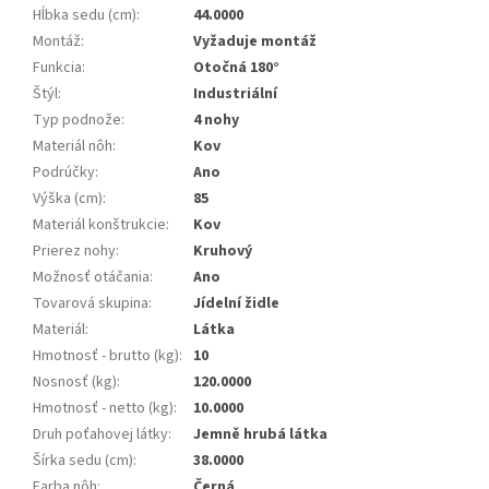
Hĺbka sedu (cm)
:
44.0000
Montáž
:
Vyžaduje montáž
Funkcia
:
Otočná 180°
Štýl
:
Industriální
Typ podnože
:
4 nohy
Materiál nôh
:
Kov
Podrúčky
:
Ano
Výška (cm)
:
85
Materiál konštrukcie
:
Kov
Prierez nohy
:
Kruhový
Možnosť otáčania
:
Ano
Tovarová skupina
:
Jídelní židle
Materiál
:
Látka
Hmotnosť - brutto (kg)
:
10
Nosnosť (kg)
:
120.0000
Hmotnosť - netto (kg)
:
10.0000
Druh poťahovej látky
:
Jemně hrubá látka
Šírka sedu (cm)
:
38.0000
Farba nôh
:
Černá