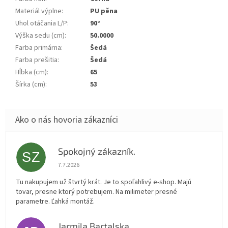
Materiál výplne
:
PU pěna
Uhol otáčania L/P
:
90°
Výška sedu (cm)
:
50.0000
Farba primárna
:
Šedá
Farba prešitia
:
Šedá
Hĺbka (cm)
:
65
Šírka (cm)
:
53
Spokojný zákazník.
SZ
Hodnotenie obchodu je 5 z 5 hviezdičiek.
7.7.2026
Tu nakupujem už štvrtý krát. Je to spoľahlivý e-shop. Majú
tovar, presne ktorý potrebujem. Na milimeter presné
parametre. Ľahká montáž.
Jarmila Bartalska