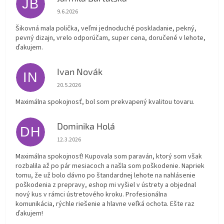
JB
Hodnotenie obchodu je 5 z 5 hviezdičiek.
9.6.2026
Šikovná mala polička, veľmi jednoduché poskladanie, pekný,
pevný dizajn, vrelo odporúčam, super cena, doručené v lehote,
ďakujem.
Ivan Novák
IN
Hodnotenie obchodu je 5 z 5 hviezdičiek.
20.5.2026
Maximálna spokojnosť, bol som prekvapený kvalitou tovaru.
Dominika Holá
DH
Hodnotenie obchodu je 5 z 5 hviezdičiek.
12.3.2026
Maximálna spokojnosť! Kupovala som paraván, ktorý som však
rozbalila až po pár mesiacoch a našla som poškodenie. Napriek
tomu, že už bolo dávno po štandardnej lehote na nahlásenie
poškodenia z prepravy, eshop mi vyšiel v ústrety a objednal
nový kus v rámci ústretového kroku. Profesionálna
komunikácia, rýchle riešenie a hlavne veľká ochota. Ešte raz
ďakujem!