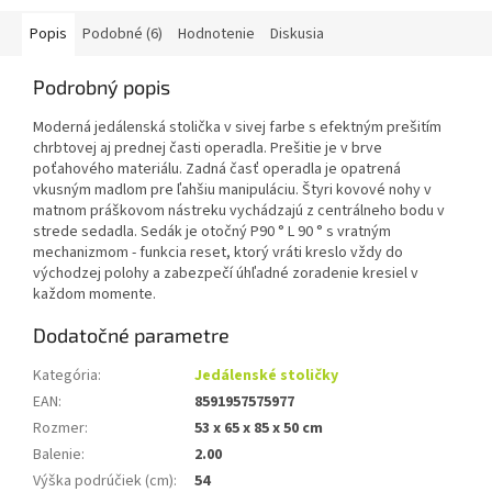
Popis
Podobné (6)
Hodnotenie
Diskusia
Podrobný popis
Moderná jedálenská stolička v sivej farbe s efektným prešitím
chrbtovej aj prednej časti operadla. Prešitie je v brve
poťahového materiálu. Zadná časť operadla je opatrená
vkusným madlom pre ľahšiu manipuláciu. Štyri kovové nohy v
matnom práškovom nástreku vychádzajú z centrálneho bodu v
strede sedadla. Sedák je otočný P90 ° L 90 ° s vratným
mechanizmom - funkcia reset, ktorý vráti kreslo vždy do
východzej polohy a zabezpečí úhľadné zoradenie kresiel v
každom momente.
Dodatočné parametre
Kategória
:
Jedálenské stoličky
EAN
:
8591957575977
Rozmer
:
53 x 65 x 85 x 50 cm
Balenie
:
2.00
Výška podrúčiek (cm)
:
54