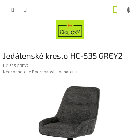
Prejsť
NÁKUP
na
obsah
KOŠÍK
Jedálenské kreslo HC-535 GREY2
HC-535 GREY2
Priemerné
Neohodnotené
Podrobnosti hodnotenia
hodnotenie
produktu
je
0,0
z
5
hviezdičiek.