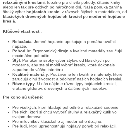
á
relaxačnými kreslami
. Ideálne pre chvíle pohody, čítanie knihy
alebo len tak pre oddych po náročnom dni. Naša ponuka zahŕňa
d
široký výber
hojdacích kresiel
v rôznych štýloch a materiáloch, od
a
klasických drevených hojdacích kresiel
po
moderné hojdacie
c
kreslá
.
i
e
Kľúčové vlastnosti
:
p
r
Relaxácia
: Jemné hojdanie upokojuje a pomáha uvoľniť
napätie.
v
Pohodlie
: Ergonomický dizajn a kvalitné materiály zaručujú
k
maximálne pohodlie.
y
Štýl
: Ponúkame široký výber štýlov, od klasických po
v
moderné, aby ste si mohli vybrať kreslo, ktoré dokonale
ý
zapadne do vášho interiéru.
Kvalitné materiály
: Používame len kvalitné materiály, ktoré
p
zaručujú dlhú životnosť a odolnosť našich hojdacích kresiel.
i
Rôzne typy
: U nás nájdete rôzne typy hojdacích kresiel,
s
vrátane gliderov, drevených a čalúnených modelov.
u
Pre koho sú určené
:
Pre všetkých, ktorí hľadajú pohodlné a relaxačné sedenie.
Pre tých, ktorí si chcú vytvoriť útulný a relaxačný kútik vo
svojom domove.
Pre milovníkov klasického aj moderného dizajnu.
Pre ľudí, ktorí uprednostňujú hojdavý pohyb pri relaxácii.