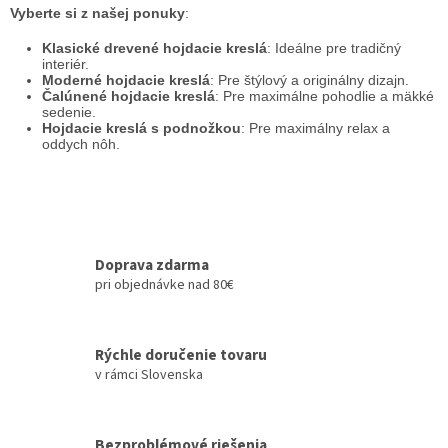
Vyberte si z našej ponuky
:
Klasické drevené hojdacie kreslá
: Ideálne pre tradičný
interiér.
Moderné hojdacie kreslá
: Pre štýlový a originálny dizajn.
Čalúnené hojdacie kreslá
: Pre maximálne pohodlie a mäkké
sedenie.
Hojdacie kreslá s podnožkou
: Pre maximálny relax a
oddych nôh.
Doprava zdarma
pri objednávke nad 80€
Rýchle doručenie tovaru
v rámci Slovenska
Bezproblémové riešenia