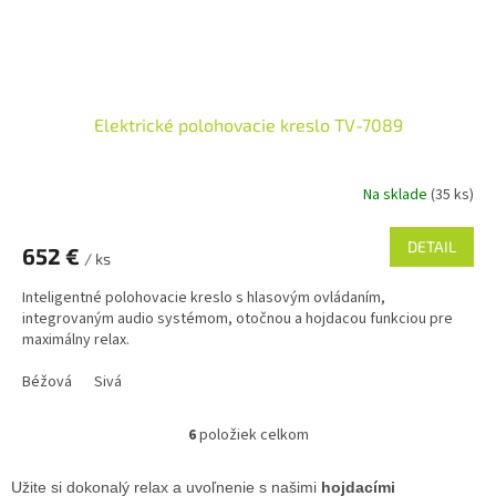
Elektrické polohovacie kreslo TV-7089
Na sklade
(35 ks)
DETAIL
652 €
/ ks
Inteligentné polohovacie kreslo s hlasovým ovládaním,
integrovaným audio systémom, otočnou a hojdacou funkciou pre
maximálny relax.
Béžová
Sivá
6
položiek celkom
O
v
l
Užite si dokonalý relax a uvoľnenie s našimi
hojdacími