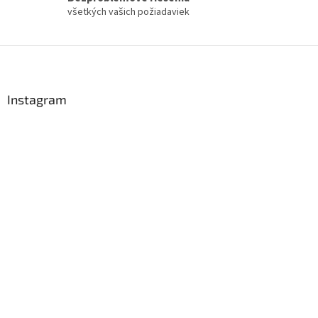
všetkých vašich požiadaviek
Z
á
p
ä
Instagram
t
i
e