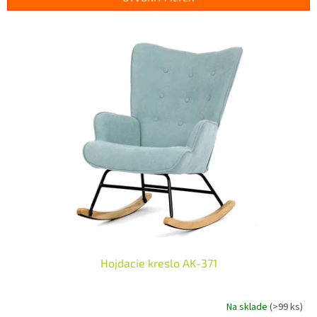
i
e
V
p
ý
r
p
o
i
d
s
u
p
k
r
t
o
o
d
v
u
k
t
o
v
Hojdacie kreslo AK-371
Na sklade
(>99 ks)