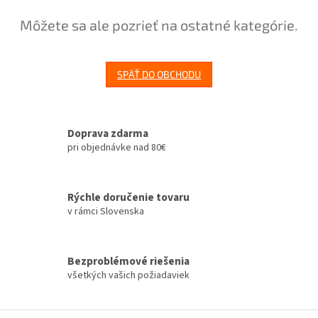
Môžete sa ale pozrieť na ostatné kategórie.
SPÄŤ DO OBCHODU
Doprava zdarma
pri objednávke nad 80€
Rýchle doručenie tovaru
v rámci Slovenska
Bezproblémové riešenia
všetkých vašich požiadaviek
Z