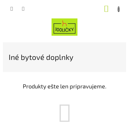
Prejsť
NÁKUP
na
obsah
KOŠÍK
Iné bytové doplnky
Produkty ešte len pripravujeme.