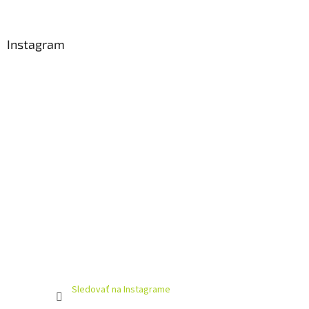
á
p
ä
Instagram
t
i
e
Sledovať na Instagrame