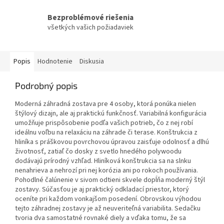
Bezproblémové riešenia
všetkých vašich požiadaviek
Popis
Hodnotenie
Diskusia
Podrobný popis
Moderná záhradná zostava pre 4 osoby, ktorá ponúka nielen
štýlový dizajn, ale aj praktickú funkčnosť. Variabilná konfigurácia
umožňuje prispôsobenie podľa vašich potrieb, čo z nej robí
ideálnu voľbu na relaxáciu na záhrade či terase. Konštrukcia z
hliníka s práškovou povrchovou úpravou zaisťuje odolnosť a dlhú
životnosť, zatiaľ čo dosky z svetlo hnedého polywoodu
dodávajú prírodný vzhľad. Hliníková konštrukcia sa na slnku
nenahrieva a nehrozí pri nej korózia ani po rokoch používania.
Pohodlné čalúnenie v sivom odtieni skvele dopĺňa moderný štýl
zostavy. Súčasťou je aj praktický odkladací priestor, ktorý
oceníte pri každom vonkajšom posedení. Obrovskou výhodou
tejto záhradnej zostavy je až neuveriteľná variabilita. Sedačku
tvoria dva samostatné rovnaké diely a vďaka tomu, že sa