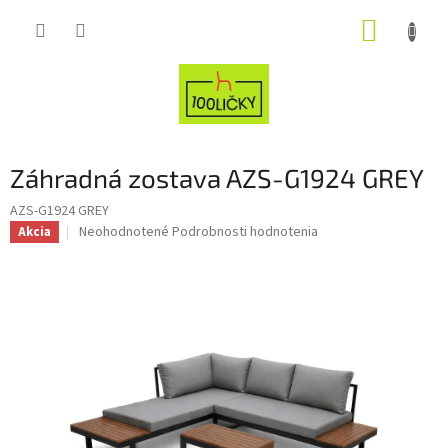
Prejsť
NÁKUP
na
obsah
KOŠÍK
Záhradná zostava AZS-G1924 GREY
AZS-G1924 GREY
Priemerné
Neohodnotené
Podrobnosti hodnotenia
Akcia
hodnotenie
produktu
je
0,0
z
5
hviezdičiek.