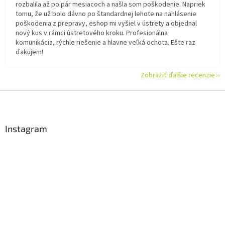
rozbalila až po pár mesiacoch a našla som poškodenie. Napriek
tomu, že už bolo dávno po štandardnej lehote na nahlásenie
poškodenia z prepravy, eshop mi vyšiel v ústrety a objednal
nový kus v rámci ústretového kroku. Profesionálna
komunikácia, rýchle riešenie a hlavne veľká ochota. Ešte raz
ďakujem!
Zobraziť ďalšie recenzie
Z
á
p
ä
Instagram
t
i
e