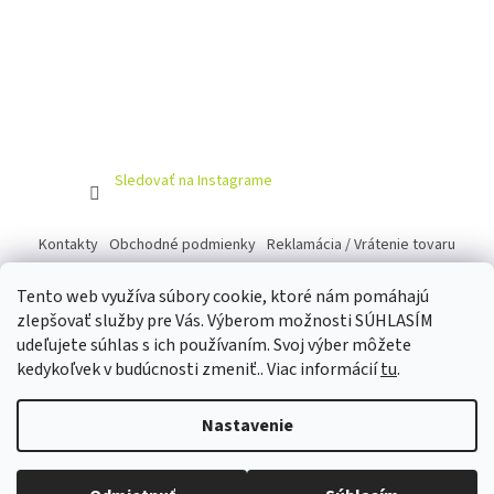
Sledovať na Instagrame
Kontakty
Obchodné podmienky
Reklamácia / Vrátenie tovaru
Tento web využíva súbory cookie, ktoré nám pomáhajú
zlepšovať služby pre Vás. Výberom možnosti SÚHLASÍM
udeľujete súhlas s ich používaním. Svoj výber môžete
Vytvoril Shoptet
kedykoľvek v budúcnosti zmeniť.. Viac informácií
tu
.
Copyright 2026
100LICKY
. Všetky práva vyhradené.
Upraviť
Nastavenie
nastavenie cookies