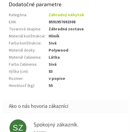
Dodatočné parametre
Kategória
:
Záhradný nábytok
EAN
:
8591957692308
Tovarová skupina
:
Záhradná zostava
Materiál konštrukcie
:
Hliník
Farba konštrukcie
:
Sivá
Materiál dosky
:
Polywood
Materiál čalúnenia
:
Látka
Farba čalúnenia
:
Sivá
Výška (cm)
:
83
Rozmer
:
v popise
Hmotnosť (kg)
:
55
Spokojný zákazník.
SZ
Hodnotenie obchodu je 5 z 5 hviezdičiek.