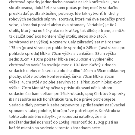
chrbtové opierky jednoducho nasadia na ich konštrukciu, bez
skrutkovania, dokážete si sami počas jednej minúty sedačku
preskladať podľa aktuálnej potreby. Ide tak vytvoriť tri druhy
rohových sedacích súprav, zostavu, ktorá má dve sedačky proti
sebe, záhradnú posteľ alebo dva otomany. Variabilný je tiež
stolík, ktorý má nožičky ako na kratšej, tak dlhšej strane, a môže
tak slúžiť buď ako konferenčný stolík, alebo ako stolík
servírovací (na výšku). Rozmery: Celý záhradný set má rozmer
175cm (pravá strana pri pohľade spredu) x 245cm (ľavá strana pri
pohľade spredu) hĺbka: 70cm výška s vankúšmi: 83cm výška
sedu: 31cm + 10cm polster hĺbka sedu 50cm e vyplneného
chrbtového vankúša osciluje medzi 10-18cm Každý z dvoch
sedacích dielov má sedaciu plochu dlhú 140cm a 35cm odkladnej
plochy. stôl v polohe konferenčný: šírka: 70cm hĺbka: 35cm
výška: 45cm stôl v polohe servírovacia: šírka: 35cm hĺbka: 45cm
výška: 70cm Montáž spočíva v priskrutkovaní nôh k obom
sedacím častiam celkom pri 16 skrutkách, spoj Chrbtové opierky
iba nasadíte na ich konštrukciu tam, kde práve potrebujete.
Sedacie diely potom k sebe pripevníte 2 priloženými nasúvacími
sponami v takej polohe, ktorú práve potrebujete. Konštrukcia
tohto záhradného nábytku je robustná natoľko, že má
nadštandardnú nosnosť do 150kg. Nosnosť do 150kg platí na
každé miesto na sedenie v tomto záhradnom sete.