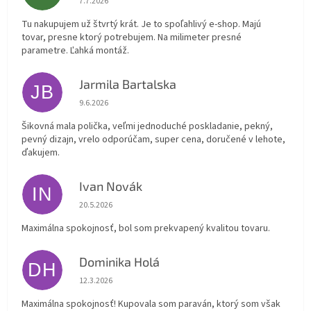
7.7.2026
Tu nakupujem už štvrtý krát. Je to spoľahlivý e-shop. Majú
tovar, presne ktorý potrebujem. Na milimeter presné
parametre. Ľahká montáž.
Jarmila Bartalska
JB
Hodnotenie obchodu je 5 z 5 hviezdičiek.
9.6.2026
Šikovná mala polička, veľmi jednoduché poskladanie, pekný,
pevný dizajn, vrelo odporúčam, super cena, doručené v lehote,
ďakujem.
Ivan Novák
IN
Hodnotenie obchodu je 5 z 5 hviezdičiek.
20.5.2026
Maximálna spokojnosť, bol som prekvapený kvalitou tovaru.
Dominika Holá
DH
Hodnotenie obchodu je 5 z 5 hviezdičiek.
12.3.2026
Maximálna spokojnosť! Kupovala som paraván, ktorý som však