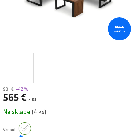
981 €
–42 %
981 €
–42 %
565 €
/ ks
Jednotková
Na sklade
(4 ks)
cena:
Variant