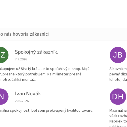
Spokojný zákazník.
SZ
JB
Hodnotenie obchodu je 5 z 5 hviezdičiek.
7.7.2026
akupujem už štvrtý krát. Je to spoľahlivý e-shop. Majú
Šikovná m
r, presne ktorý potrebujem. Na milimeter presné
pevný diz
metre. Ľahká montáž.
lehote, ď
Ivan Novák
IN
DH
Hodnotenie obchodu je 5 z 5 hviezdičiek.
20.5.2026
málna spokojnosť, bol som prekvapený kvalitou tovaru.
Maximálna
však rozb
Napriek t
nahlásenie