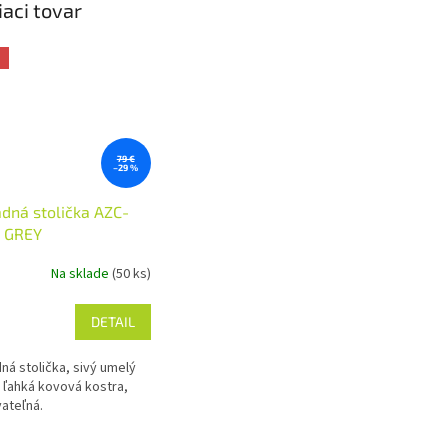
iaci tovar
a
79 €
–29 %
dná stolička AZC-
8 GREY
Na sklade
(50 ks)
DETAIL
ná stolička, sivý umelý
, ľahká kovová kostra,
ateľná.