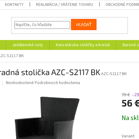
KONTAKTY
REKLAMÁCIA / VRÁTENIE TOVARU
OBCHODNÉ PODMI
HĽADAŤ
Jedálenské sety
Kancelárske stoličky a kreslá
Barové s
 AZC-S2117 BK
adná stolička AZC-S2117 BK
AZC-S2117 BK
Priemerné
Neohodnotené
Podrobnosti hodnotenia
hodnotenie
produktu
79 €
–2
je
56 
0,0
z
Jednotk
Na sk
5
cena:
hviezdičiek.
Variant