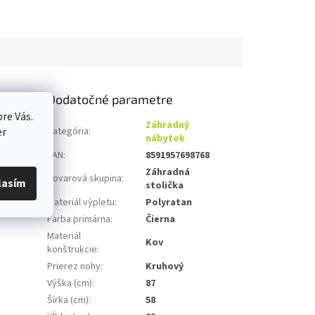
Dodatočné parametre
re Vás.
ombináciu
Záhradný
er
Kategória
:
nábytok
 Stabilná
EAN
:
8591957698768
ované
Záhradná
, terasu
Tovarová skupina
:
lasím
stolička
tu a štýl,
Materiál výpletu
:
Polyratan
Farba primárna
:
Čierna
Materiál
Kov
konštrukcie
:
Prierez nohy
:
Kruhový
Výška (cm)
:
87
Šírka (cm)
:
58