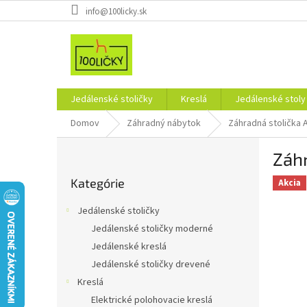
Prejsť
info@100licky.sk
na
obsah
Jedálenské stoličky
Kreslá
Jedálenské stoly
Domov
Záhradný nábytok
Záhradná stolička
B
Záhr
o
Preskočiť
č
Kategórie
kategórie
Akcia
n
ý
Jedálenské stoličky
p
Jedálenské stoličky moderné
a
Jedálenské kreslá
n
e
Jedálenské stoličky drevené
l
Kreslá
Elektrické polohovacie kreslá