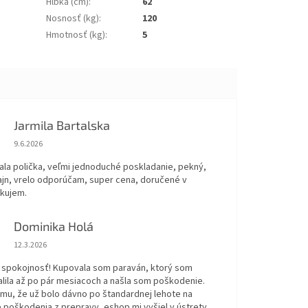
Hĺbka (cm)
:
62
Nosnosť (kg)
:
120
Hmotnosť (kg)
:
5
Jarmila Bartalska
Hodnotenie obchodu je 5 z 5 hviezdičiek.
9.6.2026
ala polička, veľmi jednoduché poskladanie, pekný,
ajn, vrelo odporúčam, super cena, doručené v
akujem.
Dominika Holá
Hodnotenie obchodu je 5 z 5 hviezdičiek.
12.3.2026
 spokojnosť! Kupovala som paraván, ktorý som
alila až po pár mesiacoch a našla som poškodenie.
omu, že už bolo dávno po štandardnej lehote na
 poškodenia z prepravy, eshop mi vyšiel v ústrety