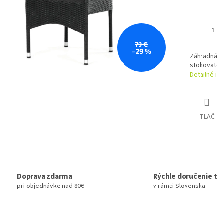
79 €
–29 %
Záhradná 
stohovat
Detailné 
TLAČ
Doprava zdarma
Rýchle doručenie 
pri objednávke nad 80€
v rámci Slovenska