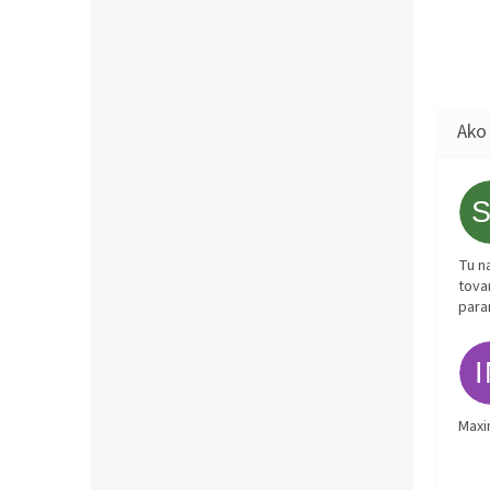
Tu n
tova
para
Maxi