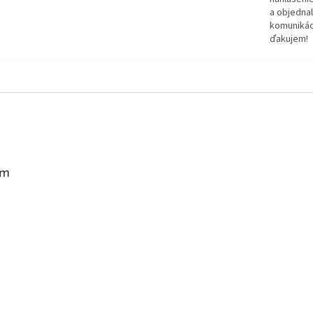
a objednal
komunikáci
ďakujem!
am