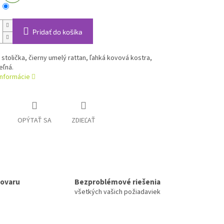
Pridať do košíka
stolička, čierny umelý rattan, ľahká kovová kostra,
eľná.
informácie
OPÝTAŤ SA
ZDIEĽAŤ
tovaru
Bezproblémové riešenia
všetkých vašich požiadaviek