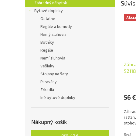
Súvis
Záhradný nábytok
Bytové doplnky
Akci
Ostatné
Regále a komody
Nemý sluhovia
Botníky
Regále
Nemí sluhovia
Záhra
Vešiaky
S211
Stojany na šaty
Paravány
Zrkadlá
56 €
Iné bytové doplnky
Záhrad
rattan
Nákupný košík
stohov
Sivá
0
KS /
0 €