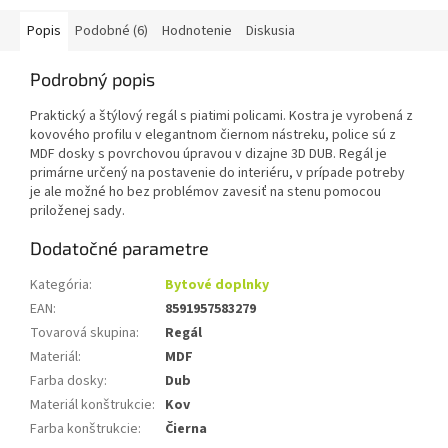
Popis
Podobné (6)
Hodnotenie
Diskusia
Podrobný popis
Praktický a štýlový regál s piatimi policami. Kostra je vyrobená z
kovového profilu v elegantnom čiernom nástreku, police sú z
MDF dosky s povrchovou úpravou v dizajne 3D DUB. Regál je
primárne určený na postavenie do interiéru, v prípade potreby
je ale možné ho bez problémov zavesiť na stenu pomocou
priloženej sady.
Dodatočné parametre
Kategória
:
Bytové doplnky
EAN
:
8591957583279
Tovarová skupina
:
Regál
Materiál
:
MDF
Farba dosky
:
Dub
Materiál konštrukcie
:
Kov
Farba konštrukcie
:
Čierna