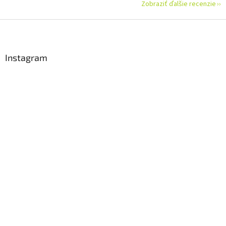
Zobraziť ďalšie recenzie
Z
á
p
ä
Instagram
t
i
e