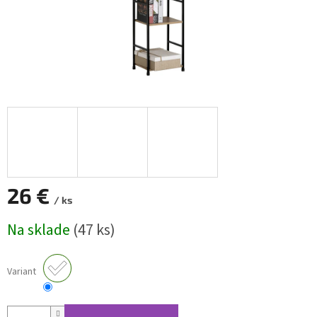
26 €
/ ks
Jednotková
Na sklade
(47 ks)
cena:
Variant