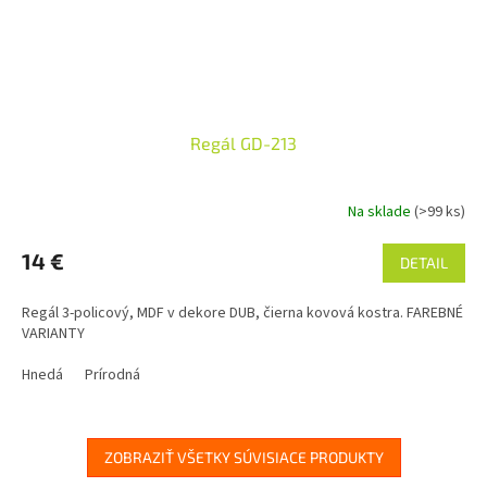
Regál GD-213
Na sklade
(>99 ks)
14 €
DETAIL
Regál 3-policový, MDF v dekore DUB, čierna kovová kostra. FAREBNÉ
VARIANTY
Hnedá
Prírodná
ZOBRAZIŤ VŠETKY SÚVISIACE PRODUKTY