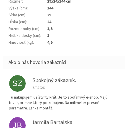
Rozmer
:
29x24x144 cm
Výška (cm)
:
144
Šírka (cm)
:
29
Hĺbka (cm)
:
24
Rozmer nohy (cm)
:
1,5
Hrúbka dosky (cm)
:
1
Hmotnosť (kg)
:
4,5
Spokojný zákazník.
SZ
Hodnotenie obchodu je 5 z 5 hviezdičiek.
7.7.2026
Tu nakupujem už štvrtý krát. Je to spoľahlivý e-shop. Majú
tovar, presne ktorý potrebujem. Na milimeter presné
parametre. Ľahká montáž.
Jarmila Bartalska
JB