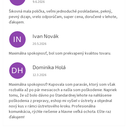
Hodnotenie obchodu je 5 z 5 hviezdičiek.
9.6.2026
Šikovná mala polička, veľmi jednoduché poskladanie, pekný,
pevný dizajn, vrelo odporúčam, super cena, doručené v lehote,
ďakujem.
Ivan Novák
IN
Hodnotenie obchodu je 5 z 5 hviezdičiek.
20.5.2026
Maximálna spokojnosť, bol som prekvapený kvalitou tovaru.
Dominika Holá
DH
Hodnotenie obchodu je 5 z 5 hviezdičiek.
12.3.2026
Maximálna spokojnosť! Kupovala som paraván, ktorý som však
rozbalila až po pár mesiacoch a našla som poškodenie. Napriek
tomu, že už bolo dávno po štandardnej lehote na nahlásenie
poškodenia z prepravy, eshop mi vyšiel v ústrety a objednal
nový kus v rámci ústretového kroku. Profesionálna
komunikácia, rýchle riešenie a hlavne veľká ochota. Ešte raz
ďakujem!