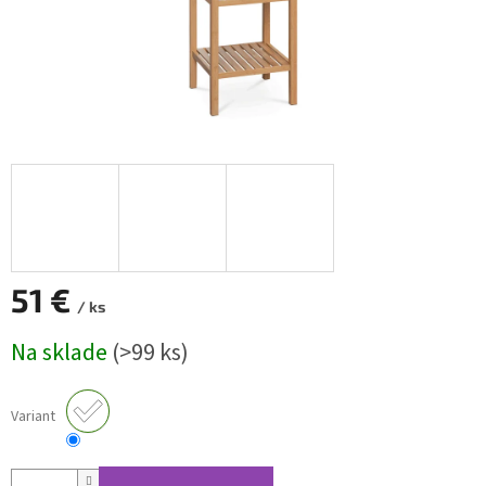
51 €
/ ks
Jednotková
Na sklade
(>99 ks)
cena:
Variant