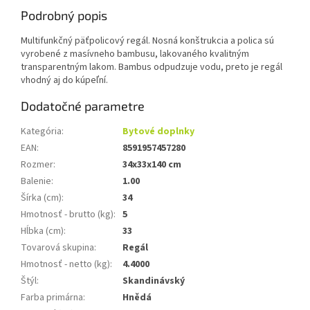
Podrobný popis
Multifunkčný päťpolicový regál. Nosná konštrukcia a polica sú
vyrobené z masívneho bambusu, lakovaného kvalitným
transparentným lakom. Bambus odpudzuje vodu, preto je regál
vhodný aj do kúpeľní.
Dodatočné parametre
Kategória
:
Bytové doplnky
EAN
:
8591957457280
Rozmer
:
34x33x140 cm
Balenie
:
1.00
Šírka (cm)
:
34
Hmotnosť - brutto (kg)
:
5
Hĺbka (cm)
:
33
Tovarová skupina
:
Regál
Hmotnosť - netto (kg)
:
4.4000
Štýl
:
Skandinávský
Farba primárna
:
Hnědá