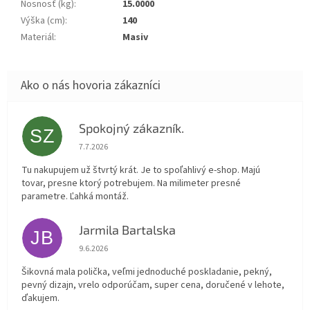
Nosnosť (kg)
:
15.0000
Výška (cm)
:
140
Materiál
:
Masiv
Spokojný zákazník.
SZ
Hodnotenie obchodu je 5 z 5 hviezdičiek.
7.7.2026
Tu nakupujem už štvrtý krát. Je to spoľahlivý e-shop. Majú
tovar, presne ktorý potrebujem. Na milimeter presné
parametre. Ľahká montáž.
Jarmila Bartalska
JB
Hodnotenie obchodu je 5 z 5 hviezdičiek.
9.6.2026
Šikovná mala polička, veľmi jednoduché poskladanie, pekný,
pevný dizajn, vrelo odporúčam, super cena, doručené v lehote,
ďakujem.