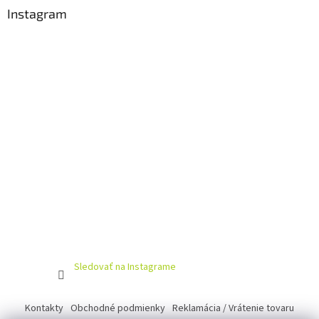
ä
Instagram
t
i
e
Sledovať na Instagrame
Kontakty
Obchodné podmienky
Reklamácia / Vrátenie tovaru