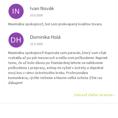
Ivan Novák
IN
Hodnotenie obchodu je 5 z 5 hviezdičiek.
20.5.2026
Maximálna spokojnosť, bol som prekvapený kvalitou tovaru.
Dominika Holá
DH
Hodnotenie obchodu je 5 z 5 hviezdičiek.
12.3.2026
Maximálna spokojnosť! Kupovala som paraván, ktorý som však
rozbalila až po pár mesiacoch a našla som poškodenie. Napriek
tomu, že už bolo dávno po štandardnej lehote na nahlásenie
poškodenia z prepravy, eshop mi vyšiel v ústrety a objednal
nový kus v rámci ústretového kroku. Profesionálna
komunikácia, rýchle riešenie a hlavne veľká ochota. Ešte raz
ďakujem!
Zobraziť ďalšie recenzie
Z
á
p