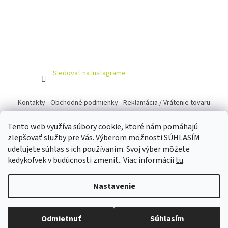
Sledovať na Instagrame
Kontakty
Obchodné podmienky
Reklamácia / Vrátenie tovaru
Tento web využíva súbory cookie, ktoré nám pomáhajú
zlepšovať služby pre Vás. Výberom možnosti SÚHLASÍM
udeľujete súhlas s ich používaním. Svoj výber môžete
Vytvoril Shoptet
kedykoľvek v budúcnosti zmeniť.. Viac informácií
tu
.
Copyright 2026
100LICKY
. Všetky práva vyhradené.
Upraviť
Nastavenie
nastavenie cookies
Odmietnuť
Súhlasím