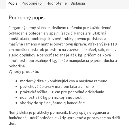
Popis
Podobné (6)
Hodnotenie
Diskusia
Podrobný popis
Elegantný nemý sluha je ideálnym riešením pre každodenné
odkladanie oblečenia v spálni, šatni či kancelárii. Stabilná
konštrukcia kombinuje kovové trubky, pevnú podstavu a
masívne rameno v matnej povrchovej úprave. Vďaka výške 110
cm ponúka dostatok priestoru na zavesenie košieľ, sák, nohavíc
alebo doplnkov. Nosnosť stojana je až 6 kg, pričom celková
hmotnosť nepresahuje 4 kg, takže manipulácia je jednoduchá a
pohodlná.
Výhody produktu:
moderný dizajn kombinujúci kov a masívne rameno
povrchová úprava v matnom laku a chróme
praktická výška 110 cm pre pohodlné odkladanie
nosnosť až 6 kg pri nízkej hmotnosti
vhodný do spálne, šatne aj kancelárie
Nemý sluha je praktický pomocník, ktorý spája eleganciu a
funkčnosť – udrží oblečenie vždy upravené a pripravené na ďalší
deň.