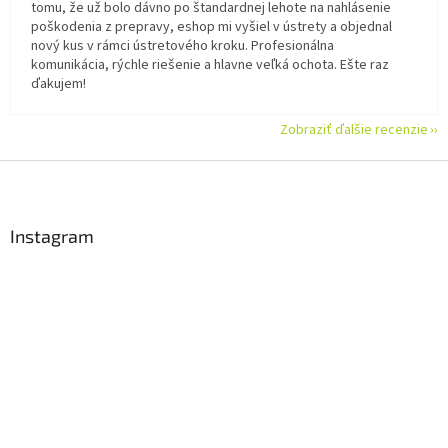
tomu, že už bolo dávno po štandardnej lehote na nahlásenie
poškodenia z prepravy, eshop mi vyšiel v ústrety a objednal
nový kus v rámci ústretového kroku. Profesionálna
komunikácia, rýchle riešenie a hlavne veľká ochota. Ešte raz
ďakujem!
Zobraziť ďalšie recenzie
Z
á
p
ä
Instagram
t
i
e