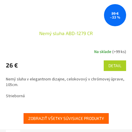
39 €
–33 %
Nemý sluha ABD-1279 CR
Na sklade
(>99 ks)
26 €
DETAIL
Nemý sluha v elegantnom dizajne, celokovový v chrómovej úprave,
105cm.
Strieborná
ZOBRAZIŤ VŠETKY SÚVISIACE PRODUKTY