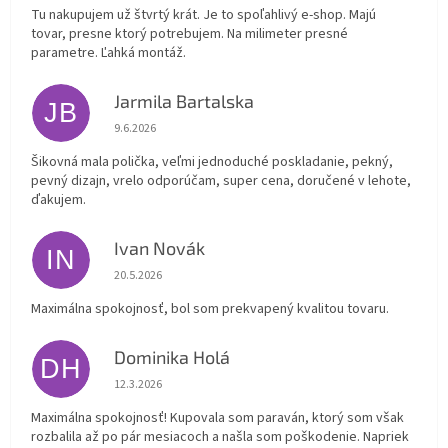
Tu nakupujem už štvrtý krát. Je to spoľahlivý e-shop. Majú
tovar, presne ktorý potrebujem. Na milimeter presné
parametre. Ľahká montáž.
Jarmila Bartalska
JB
Hodnotenie obchodu je 5 z 5 hviezdičiek.
9.6.2026
Šikovná mala polička, veľmi jednoduché poskladanie, pekný,
pevný dizajn, vrelo odporúčam, super cena, doručené v lehote,
ďakujem.
Ivan Novák
IN
Hodnotenie obchodu je 5 z 5 hviezdičiek.
20.5.2026
Maximálna spokojnosť, bol som prekvapený kvalitou tovaru.
Dominika Holá
DH
Hodnotenie obchodu je 5 z 5 hviezdičiek.
12.3.2026
Maximálna spokojnosť! Kupovala som paraván, ktorý som však
rozbalila až po pár mesiacoch a našla som poškodenie. Napriek