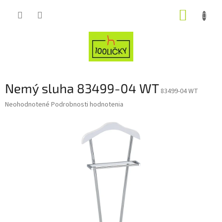
Prejsť
NÁKUP
na
obsah
KOŠÍK
Nemý sluha 83499-04 WT
83499-04 WT
Priemerné
Neohodnotené
Podrobnosti hodnotenia
hodnotenie
produktu
je
0,0
z
5
hviezdičiek.