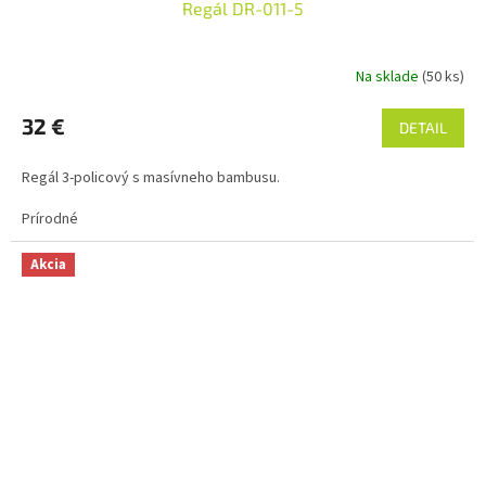
Regál DR-011-5
Na sklade
(50 ks)
32 €
DETAIL
Regál 3-policový s masívneho bambusu.
Prírodné
Akcia