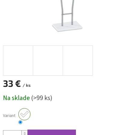
33 €
/ ks
Jednotková
Na sklade
(>99 ks)
cena:
Variant