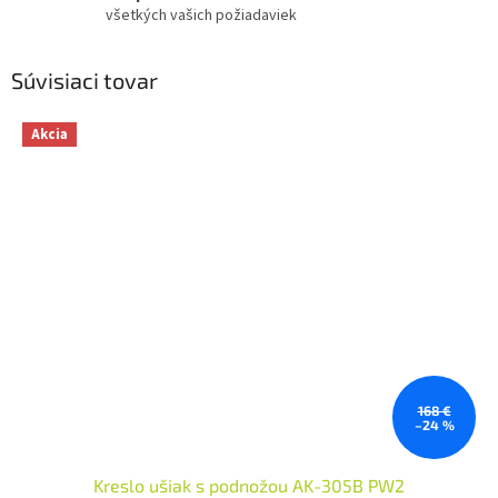
všetkých vašich požiadaviek
Súvisiaci tovar
Akcia
168 €
–24 %
Kreslo ušiak s podnožou AK-305B PW2