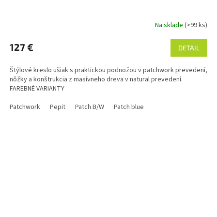
Na sklade
(>99 ks)
127 €
DETAIL
Štýlové kreslo ušiak s praktickou podnožou v patchwork prevedení,
nôžky a konštrukcia z masívneho dreva v natural prevedení.
FAREBNÉ VARIANTY
Patchwork
Pepit
Patch B/W
Patch blue