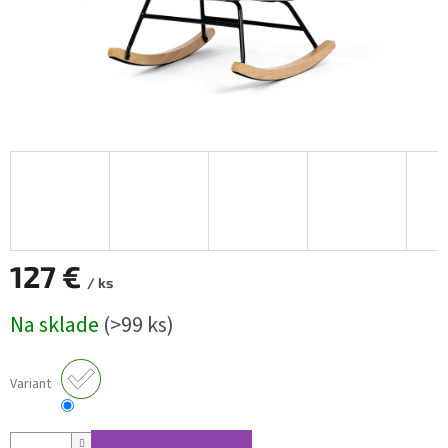
127 €
/ ks
Jednotková
Na sklade
(>99 ks)
cena:
Variant