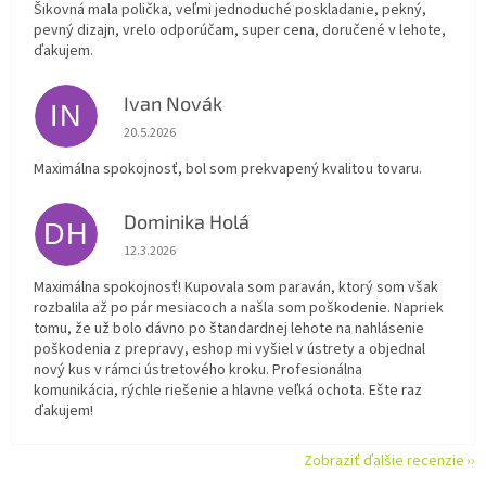
Šikovná mala polička, veľmi jednoduché poskladanie, pekný,
pevný dizajn, vrelo odporúčam, super cena, doručené v lehote,
ďakujem.
Ivan Novák
IN
Hodnotenie obchodu je 5 z 5 hviezdičiek.
20.5.2026
Maximálna spokojnosť, bol som prekvapený kvalitou tovaru.
Dominika Holá
DH
Hodnotenie obchodu je 5 z 5 hviezdičiek.
12.3.2026
Maximálna spokojnosť! Kupovala som paraván, ktorý som však
rozbalila až po pár mesiacoch a našla som poškodenie. Napriek
tomu, že už bolo dávno po štandardnej lehote na nahlásenie
poškodenia z prepravy, eshop mi vyšiel v ústrety a objednal
nový kus v rámci ústretového kroku. Profesionálna
komunikácia, rýchle riešenie a hlavne veľká ochota. Ešte raz
ďakujem!
Zobraziť ďalšie recenzie