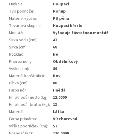
Funkcia
:
Houpací
Typ podnože
:
Pohup
Materiál výplne
:
PU pěna
Tovarová skupina
:
Houpací křeslo
Montáž
:
Vyžaduje částečnou montáž
Šírka sedu (cm)
:
47
Šírka (cm)
:
68
Rozklad
:
Ne
Prierez nohy
:
Obdélníkový
Výška (cm)
:
89
Materiál konštrukcie
:
Kov
Hĺbka (cm)
:
80
Farba nôh
:
Hnědá
Hmotnosť - netto (kg)
:
12.0000
Hmotnosť - brutto (kg)
:
13
Materiál
:
Látka
Farba primárna
:
Vícebarevná
Výška podrúčiek (cm)
:
57
Nosnosť (kg)
:
120.0000