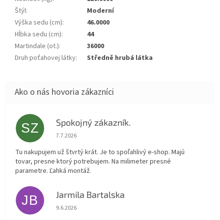
Štýl
:
Moderní
Výška sedu (cm)
:
46.0000
Hĺbka sedu (cm)
:
44
Martindale (ot.)
:
36000
Druh poťahovej látky
:
Středně hrubá látka
Spokojný zákazník.
SZ
Hodnotenie obchodu je 5 z 5 hviezdičiek.
7.7.2026
Tu nakupujem už štvrtý krát. Je to spoľahlivý e-shop. Majú
tovar, presne ktorý potrebujem. Na milimeter presné
parametre. Ľahká montáž.
Jarmila Bartalska
JB
Hodnotenie obchodu je 5 z 5 hviezdičiek.
9.6.2026