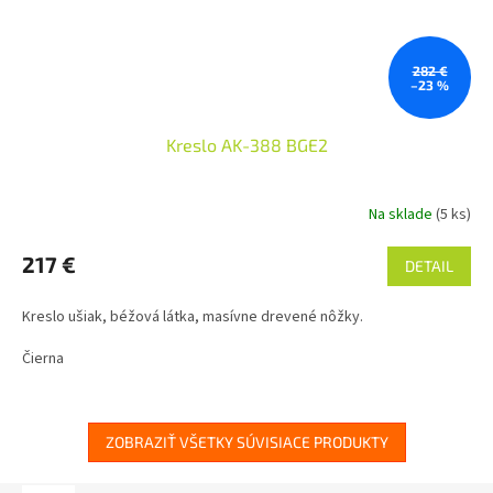
282 €
–23 %
Kreslo AK-388 BGE2
Na sklade
(5 ks)
217 €
DETAIL
Kreslo ušiak, béžová látka, masívne drevené nôžky.
Čierna
ZOBRAZIŤ VŠETKY SÚVISIACE PRODUKTY