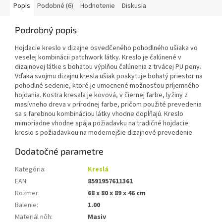
Popis
Podobné (6)
Hodnotenie
Diskusia
Podrobný popis
Hojdacie kreslo v dizajne osvedčeného pohodlného ušiaka vo
veselej kombinácii patchwork látky. Kreslo je čalúnené v
dizajnovej látke s bohatou výplňou čalúnenia z trvácej PU peny.
Vďaka svojmu dizajnu kresla ušiak poskytuje bohatý priestor na
pohodlné sedenie, ktoré je umocnené možnosťou príjemného
hojdania. Kostra kresala je kovová, v čiernej farbe, lyžiny z
masívneho dreva v prírodnej farbe, pričom použité prevedenia
sa s farebnou kombináciou látky vhodne dopĺňajú. Kreslo
mimoriadne vhodne spája požiadavku na tradičné hojdacie
kreslo s požiadavkou na modernejšie dizajnové prevedenie.
Dodatočné parametre
Kategória
:
Kreslá
EAN
:
8591957611361
Rozmer
:
68 x 80 x 89 x 46 cm
Balenie
:
1.00
Materiál nôh
:
Masiv