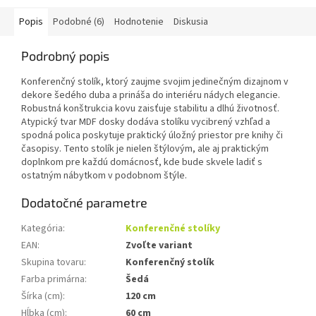
Popis
Podobné (6)
Hodnotenie
Diskusia
Podrobný popis
Konferenčný stolík, ktorý zaujme svojim jedinečným dizajnom v
dekore šedého duba a prináša do interiéru nádych elegancie.
Robustná konštrukcia kovu zaisťuje stabilitu a dlhú životnosť.
Atypický tvar MDF dosky dodáva stolíku vycibrený vzhľad a
spodná polica poskytuje praktický úložný priestor pre knihy či
časopisy. Tento stolík je nielen štýlovým, ale aj praktickým
doplnkom pre každú domácnosť, kde bude skvele ladiť s
ostatným nábytkom v podobnom štýle.
Dodatočné parametre
Kategória
:
Konferenčné stolíky
EAN
:
Zvoľte variant
Skupina tovaru
:
Konferenčný stolík
Farba primárna
:
Šedá
Šírka (cm)
:
120 cm
Hĺbka (cm)
:
60 cm