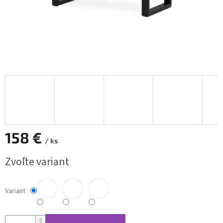
158 €
/ ks
Jednotková
Zvoľte variant
cena:
Variant