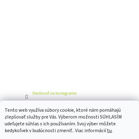
e
Sledovať na Instagrame
Tento web využíva súbory cookie, ktoré nám pomáhajú
Kontakty
Obchodné podmienky
Reklamácia / Vrátenie tovaru
zlepšovať služby pre Vás. Výberom možnosti SÚHLASÍM
udeľujete súhlas s ich používaním. Svoj výber môžete
kedykoľvek v budúcnosti zmeniť.. Viac informácií
tu
.