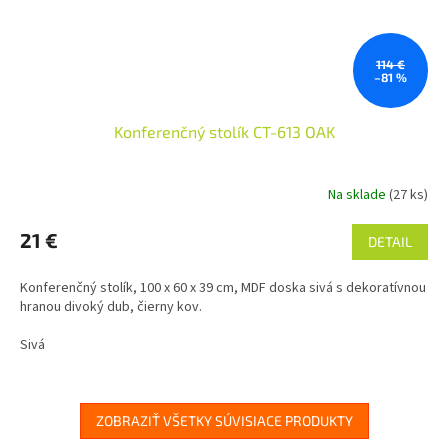
114 €
–81 %
Konferenčný stolík CT-613 OAK
Na sklade
(27 ks)
21 €
DETAIL
Konferenčný stolík, 100 x 60 x 39 cm, MDF doska sivá s dekoratívnou
hranou divoký dub, čierny kov.
Sivá
ZOBRAZIŤ VŠETKY SÚVISIACE PRODUKTY