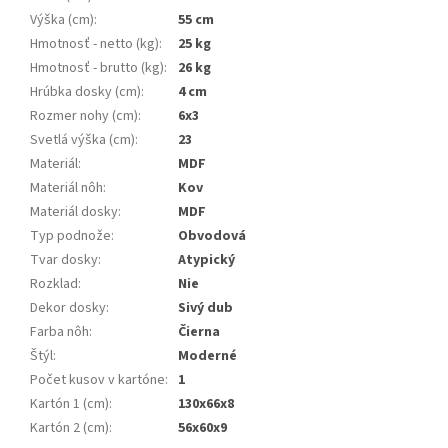
Výška (cm)
:
55 cm
Hmotnosť - netto (kg)
:
25 kg
Hmotnosť - brutto (kg)
:
26 kg
Hrúbka dosky (cm)
:
4 cm
Rozmer nohy (cm)
:
6x3
Svetlá výška (cm)
:
23
Materiál
:
MDF
Materiál nôh
:
Kov
Materiál dosky
:
MDF
Typ podnože
:
Obvodová
Tvar dosky
:
Atypický
Rozklad
:
Nie
Dekor dosky
:
Sivý dub
Farba nôh
:
Čierna
Štýl
:
Moderné
Počet kusov v kartóne
:
1
Kartón 1 (cm)
:
130x66x8
Kartón 2 (cm)
:
56x60x9