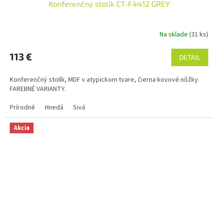
Konferenčný stolík CT-F4412 GREY
Na sklade
(31 ks)
113 €
DETAIL
Konferenčný stolík, MDF v atypickom tvare, čierna kovové nôžky.
FAREBNÉ VARIANTY.
Prírodné
Hnedá
Sivá
Akcia