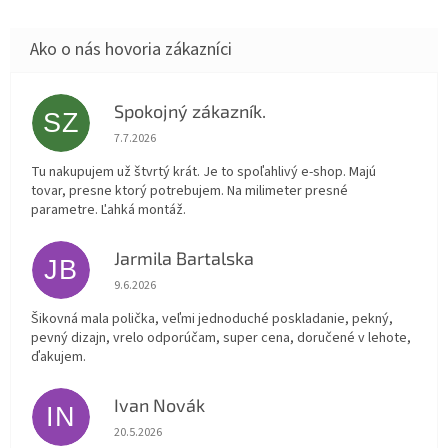
Spokojný zákazník.
SZ
Hodnotenie obchodu je 5 z 5 hviezdičiek.
7.7.2026
Tu nakupujem už štvrtý krát. Je to spoľahlivý e-shop. Majú
tovar, presne ktorý potrebujem. Na milimeter presné
parametre. Ľahká montáž.
Jarmila Bartalska
JB
Hodnotenie obchodu je 5 z 5 hviezdičiek.
9.6.2026
Šikovná mala polička, veľmi jednoduché poskladanie, pekný,
pevný dizajn, vrelo odporúčam, super cena, doručené v lehote,
ďakujem.
Ivan Novák
IN
Hodnotenie obchodu je 5 z 5 hviezdičiek.
20.5.2026