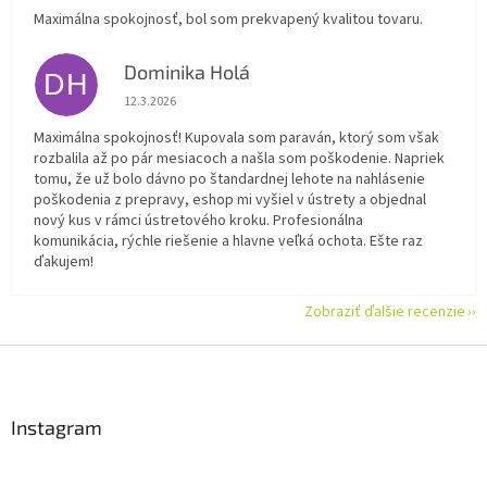
Maximálna spokojnosť, bol som prekvapený kvalitou tovaru.
Dominika Holá
DH
Hodnotenie obchodu je 5 z 5 hviezdičiek.
12.3.2026
Maximálna spokojnosť! Kupovala som paraván, ktorý som však
rozbalila až po pár mesiacoch a našla som poškodenie. Napriek
tomu, že už bolo dávno po štandardnej lehote na nahlásenie
poškodenia z prepravy, eshop mi vyšiel v ústrety a objednal
nový kus v rámci ústretového kroku. Profesionálna
komunikácia, rýchle riešenie a hlavne veľká ochota. Ešte raz
ďakujem!
Zobraziť ďalšie recenzie
Z
á
p
ä
Instagram
t
i