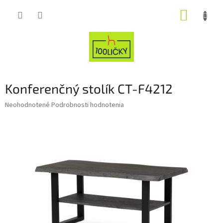
Prejsť
NÁKUP
na
obsah
KOŠÍK
Konferenčný stolík CT-F4212
Priemerné
Neohodnotené
Podrobnosti hodnotenia
hodnotenie
produktu
je
0,0
z
5
hviezdičiek.