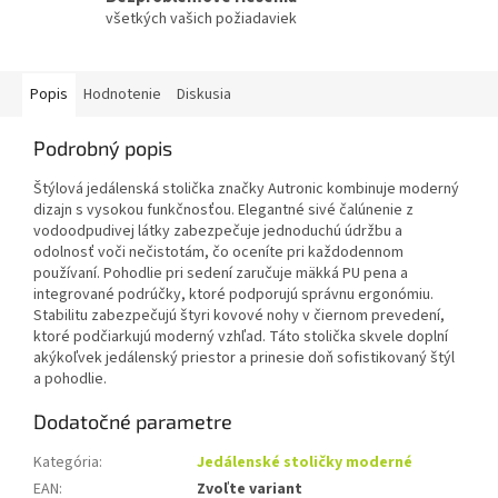
všetkých vašich požiadaviek
Popis
Hodnotenie
Diskusia
Podrobný popis
Štýlová jedálenská stolička značky Autronic kombinuje moderný
dizajn s vysokou funkčnosťou. Elegantné sivé čalúnenie z
vodoodpudivej látky zabezpečuje jednoduchú údržbu a
odolnosť voči nečistotám, čo oceníte pri každodennom
používaní. Pohodlie pri sedení zaručuje mäkká PU pena a
integrované podrúčky, ktoré podporujú správnu ergonómiu.
Stabilitu zabezpečujú štyri kovové nohy v čiernom prevedení,
ktoré podčiarkujú moderný vzhľad. Táto stolička skvele doplní
akýkoľvek jedálenský priestor a prinesie doň sofistikovaný štýl
a pohodlie.
Dodatočné parametre
Kategória
:
Jedálenské stoličky moderné
EAN
:
Zvoľte variant