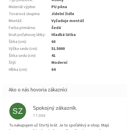
Typ podnože
:
4 nohy
Materiál výplne
:
PU pěna
Tovarová skupina
:
Jídelní židle
Montáž
:
Vyžaduje montáž
Farba primárna
:
Šedá
Druh poťahovej látky
:
Hladká látka
Šírka (cm)
:
60
Výška sedu (cm)
:
51.5000
Šírka sedu (cm)
:
41
Štýl
:
Moderní
Hĺbka (cm)
:
64
Spokojný zákazník.
SZ
Hodnotenie obchodu je 5 z 5 hviezdičiek.
7.7.2026
Tu nakupujem už štvrtý krát. Je to spoľahlivý e-shop. Majú