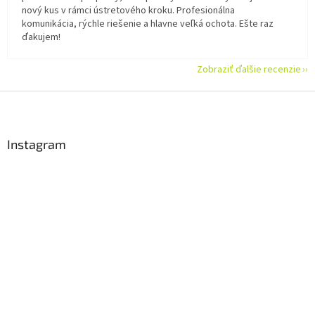
nový kus v rámci ústretového kroku. Profesionálna
komunikácia, rýchle riešenie a hlavne veľká ochota. Ešte raz
ďakujem!
Zobraziť ďalšie recenzie
Z
á
p
ä
Instagram
t
i
e