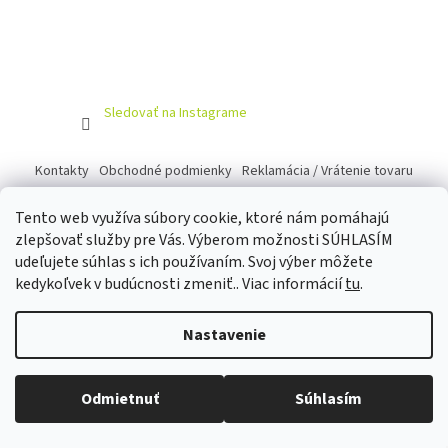
Sledovať na Instagrame
Kontakty
Obchodné podmienky
Reklamácia / Vrátenie tovaru
Tento web využíva súbory cookie, ktoré nám pomáhajú
zlepšovať služby pre Vás. Výberom možnosti SÚHLASÍM
udeľujete súhlas s ich používaním. Svoj výber môžete
Vytvoril Shoptet
kedykoľvek v budúcnosti zmeniť.. Viac informácií
tu
.
Copyright 2026
100LICKY
. Všetky práva vyhradené.
Upraviť
Nastavenie
nastavenie cookies
Odmietnuť
Súhlasím
Odstúpiť od zmluvy