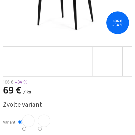
106 €
–34 %
106 €
–34 %
69 €
/ ks
Jednotková
Zvoľte variant
cena:
Variant