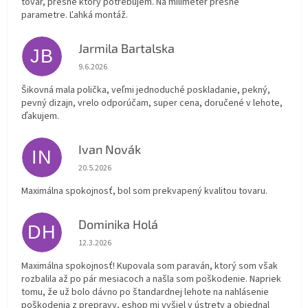
tovar, presne ktorý potrebujem. Na milimeter presné
parametre. Ľahká montáž.
Jarmila Bartalska
JB
Hodnotenie obchodu je 5 z 5 hviezdičiek.
9.6.2026
Šikovná mala polička, veľmi jednoduché poskladanie, pekný,
pevný dizajn, vrelo odporúčam, super cena, doručené v lehote,
ďakujem.
Ivan Novák
IN
Hodnotenie obchodu je 5 z 5 hviezdičiek.
20.5.2026
Maximálna spokojnosť, bol som prekvapený kvalitou tovaru.
Dominika Holá
DH
Hodnotenie obchodu je 5 z 5 hviezdičiek.
12.3.2026
Maximálna spokojnosť! Kupovala som paraván, ktorý som však
rozbalila až po pár mesiacoch a našla som poškodenie. Napriek
tomu, že už bolo dávno po štandardnej lehote na nahlásenie
poškodenia z prepravy, eshop mi vyšiel v ústrety a objednal