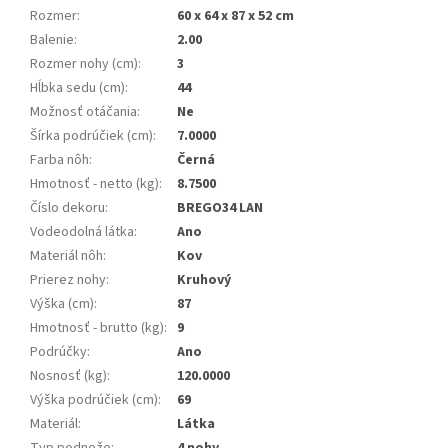
Rozmer
:
60 x 64 x 87 x 52 cm
Balenie
:
2.00
Rozmer nohy (cm)
:
3
Hĺbka sedu (cm)
:
44
Možnosť otáčania
:
Ne
Šírka podrúčiek (cm)
:
7.0000
Farba nôh
:
Černá
Hmotnosť - netto (kg)
:
8.7500
Číslo dekoru
:
BREGO34 LAN
Vodeodolná látka
:
Ano
Materiál nôh
:
Kov
Prierez nohy
:
Kruhový
Výška (cm)
:
87
Hmotnosť - brutto (kg)
:
9
Podrúčky
:
Ano
Nosnosť (kg)
:
120.0000
Výška podrúčiek (cm)
:
69
Materiál
:
Látka