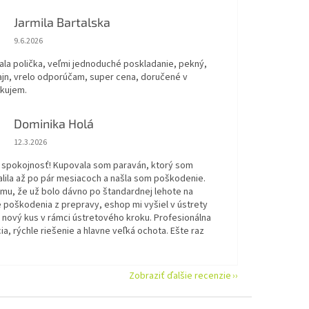
Jarmila Bartalska
Hodnotenie obchodu je 5 z 5 hviezdičiek.
9.6.2026
ala polička, veľmi jednoduché poskladanie, pekný,
ajn, vrelo odporúčam, super cena, doručené v
akujem.
Dominika Holá
Hodnotenie obchodu je 5 z 5 hviezdičiek.
12.3.2026
 spokojnosť! Kupovala som paraván, ktorý som
alila až po pár mesiacoch a našla som poškodenie.
omu, že už bolo dávno po štandardnej lehote na
 poškodenia z prepravy, eshop mi vyšiel v ústrety
 nový kus v rámci ústretového kroku. Profesionálna
a, rýchle riešenie a hlavne veľká ochota. Ešte raz
Zobraziť ďalšie recenzie