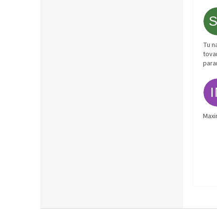
Tu n
tova
para
Maxi
Z