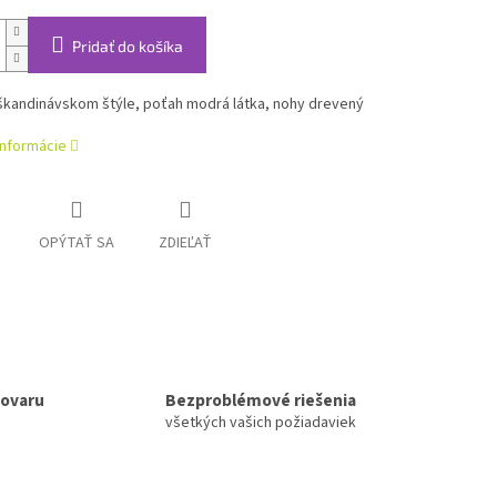
Pridať do košíka
 škandinávskom štýle, poťah modrá látka, nohy drevený
informácie
OPÝTAŤ SA
ZDIEĽAŤ
tovaru
Bezproblémové riešenia
všetkých vašich požiadaviek