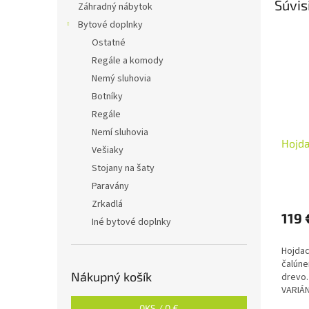
Súvis
Záhradný nábytok
Bytové doplnky
Ostatné
Regále a komody
Nemý sluhovia
Botníky
Regále
Nemí sluhovia
Hojda
Vešiaky
Stojany na šaty
Paravány
Zrkadlá
119 
Iné bytové doplnky
Hojdac
čalúne
Nákupný košík
drevo.
VARIÁN
0
KS /
0 €