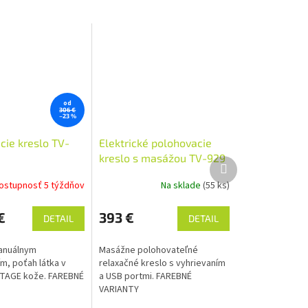
od
306 €
–23 %
cie kreslo TV-
Elektrické polohovacie
kreslo s masážou TV-929
Ďalší
produkt
ostupnosť 5 týždňov
Na sklade
(55 ks)
€
393 €
DETAIL
DETAIL
anuálnym
Masážne polohovateľné
m, poťah látka v
relaxačné kreslo s vyhrievaním
NTAGE kože. FAREBNÉ
a USB portmi. FAREBNÉ
VARIANTY