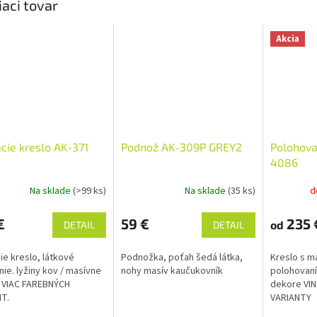
iaci tovar
Akcia
cie kreslo AK-371
Podnož AK-309P GREY2
Polohova
4086
Na sklade
(>99 ks)
Na sklade
(35 ks)
d
€
59 €
235 
od
DETAIL
DETAIL
ie kreslo, látkové
Podnožka, poťah šedá látka,
Kreslo s m
nie. lyžiny kov / masívne
nohy masív kaučukovník
polohovaní
 VIAC FAREBNÝCH
dekore VI
T.
VARIANTY