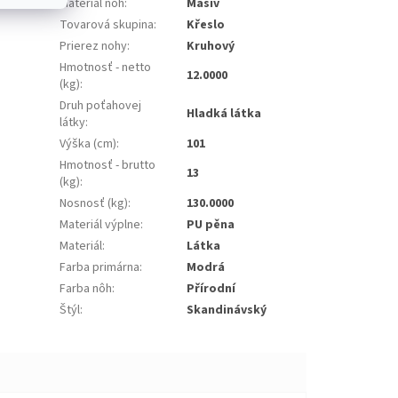
Materiál nôh
:
Masiv
Tovarová skupina
:
Křeslo
Prierez nohy
:
Kruhový
Hmotnosť - netto
12.0000
(kg)
:
Druh poťahovej
Hladká látka
látky
:
Výška (cm)
:
101
Hmotnosť - brutto
13
(kg)
:
Nosnosť (kg)
:
130.0000
Materiál výplne
:
PU pěna
Materiál
:
Látka
Farba primárna
:
Modrá
Farba nôh
:
Přírodní
Štýl
:
Skandinávský