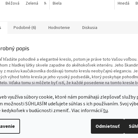
Béžová
Zelená
Modrá
Biela
Ružová
Žltá
Hnedá
B
s
Podobné (6)
Hodnotenie
Diskusia
robný popis
aľ hľadáte pohodlné a elegantné kreslo, potom je práve toto Vašou voľbou.
hom z hladkej látky skvele zapadne do akéhokoľvek interiéru. Jeho škandin
hy z masívu kaučukovníka dodávajú tomuto kreslu neobyčajnú eleganciu. J
ných výhod tohto kresla je jeho vysoký podsedák, ktorý poskytuje pohodln
 telo. Vďaka tomu si môžete byť istí, že každé posedenie na tomto kresle 
ačným zážitkom. Kreslo je vyrobené z kvalitných materiálov. Poťah z hladke
j farbe je príjemný na dotyk a odolný proti zašpineniu.
eb využíva súbory cookie, ktoré nám pomáhajú zlepšovať služby p
 možnosti SÚHLASÍM udeľujete súhlas s ich používaním. Svoj výb
kedykoľvek v budúcnosti zmeniť.. Viac informácií
tu
.
avenie
Odmietnuť
Súh