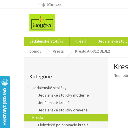
Prejsť
info@100licky.sk
na
obsah
Jedálenské stoličky
Kreslá
Jedálenské stoly
Domov
Kreslá
Kreslo AK-312 BLUE2
B
Kre
o
Preskočiť
č
Priemer
Neohod
Kategórie
kategórie
n
hodnote
ý
produkt
Jedálenské stoličky
p
je
Jedálenské stoličky moderné
0,0
a
z
Jedálenské kreslá
n
5
e
Jedálenské stoličky drevené
hviezdič
l
Kreslá
Elektrické polohovacie kreslá