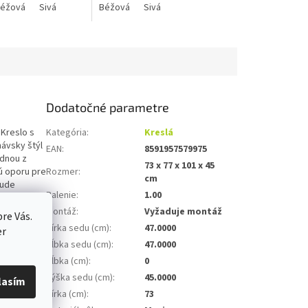
éžová
Sivá
Béžová
Sivá
Dodatočné parametre
 Kreslo s
Kategória
:
Kreslá
ávsky štýl
EAN
:
8591957579975
ednou z
73 x 77 x 101 x 45
ú oporu pre
Rozmer
:
cm
bude
Balenie
:
1.00
j látky v
Montáž
:
Vyžaduje montáž
re Vás.
Šírka sedu (cm)
:
47.0000
er
Hĺbka sedu (cm)
:
47.0000
Hĺbka (cm)
:
0
Výška sedu (cm)
:
45.0000
lasím
Šírka (cm)
:
73