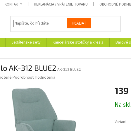
KONTAKTY
REKLAMÁCIA / VRÁTENIE TOVARU
OBCHODNÉ PODMI
HĽADAŤ
Jedálenské sety
Kancelárske stoličky a kreslá
Barové s
slo AK-312 BLUE2
AK-312 BLUE2
né
notené
Podrobnosti hodnotenia
nie
139
u
Jednotk
Na sk
cena:
iek.
Variant