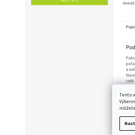
Hnedá
Popi
Pod
Poki
poťa
a no
hlav
celé
relax
modre
Tento w
Výberom
môžete 
Nast