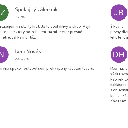
Spokojný zákazník.
SZ
JB
Hodnotenie obchodu je 5 z 5 hviezdičiek.
7.7.2026
akupujem už štvrtý krát. Je to spoľahlivý e-shop. Majú
Šikovná m
r, presne ktorý potrebujem. Na milimeter presné
pevný diz
metre. Ľahká montáž.
lehote, ď
Ivan Novák
IN
DH
Hodnotenie obchodu je 5 z 5 hviezdičiek.
20.5.2026
málna spokojnosť, bol som prekvapený kvalitou tovaru.
Maximálna
však rozb
Napriek t
nahlásenie
a objednal
komunikáci
ďakujem!