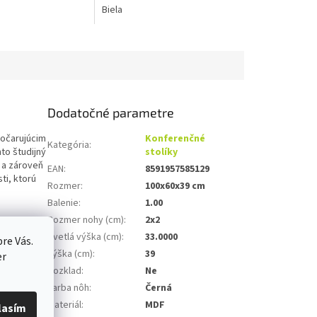
Biela
Dodatočné parametre
 očarujúcim
Konferenčné
Kategória
:
to študijný
stolíky
 a zároveň
EAN
:
8591957585129
ti, ktorú
Rozmer
:
100x60x39 cm
Balenie
:
1.00
Rozmer nohy (cm)
:
2x2
Svetlá výška (cm)
:
33.0000
re Vás.
Výška (cm)
:
39
er
Rozklad
:
Ne
Farba nôh
:
Černá
Materiál
:
MDF
lasím