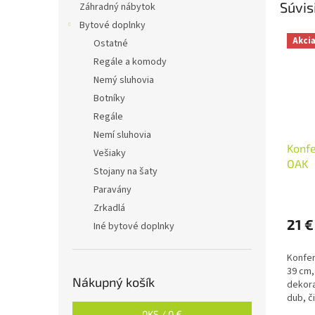
Súvis
Záhradný nábytok
Bytové doplnky
Akci
Ostatné
Regále a komody
Nemý sluhovia
Botníky
Regále
Nemí sluhovia
Konfe
Vešiaky
OAK
Stojany na šaty
Paravány
Zrkadlá
21 €
Iné bytové doplnky
Konfer
39 cm,
Nákupný košík
dekora
dub, č
0
KS /
0 €