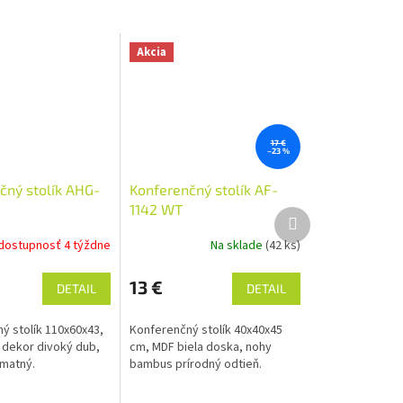
Akcia
17 €
–23 %
čný stolík AHG-
Konferenčný stolík AF-
1142 WT
Ďalší
produkt
dostupnosť 4 týždne
Na sklade
(42 ks)
13 €
DETAIL
DETAIL
ý stolík 110x60x43,
Konferenčný stolík 40x40x45
dekor divoký dub,
cm, MDF biela doska, nohy
 matný.
bambus prírodný odtieň.