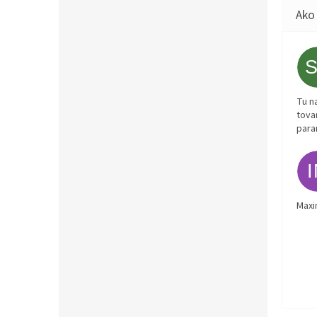
Tu n
tova
para
Maxi