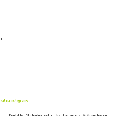
am
vať na Instagrame
Kontakty
Obchodné podmienky
Reklamácia / Vrátenie tovaru