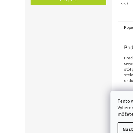
Sivá
Popi
Pod
Pred
sivý
stôl
stel
ozdo
Tento w
Výberom
môžete 
Nast