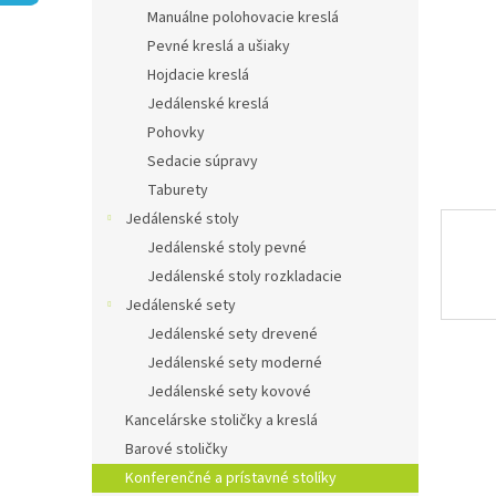
Manuálne polohovacie kreslá
Pevné kreslá a ušiaky
Hojdacie kreslá
Jedálenské kreslá
Pohovky
Sedacie súpravy
Taburety
Jedálenské stoly
Jedálenské stoly pevné
Jedálenské stoly rozkladacie
Jedálenské sety
Jedálenské sety drevené
Jedálenské sety moderné
Jedálenské sety kovové
Kancelárske stoličky a kreslá
Barové stoličky
Konferenčné a prístavné stolíky