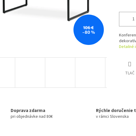
106 €
–80 %
Konferenč
dekoratív
Detailné 
TLAČ
Doprava zdarma
Rýchle doručenie 
pri objednávke nad 80€
v rámci Slovenska