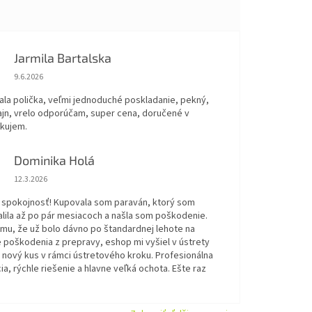
Jarmila Bartalska
Hodnotenie obchodu je 5 z 5 hviezdičiek.
9.6.2026
ala polička, veľmi jednoduché poskladanie, pekný,
ajn, vrelo odporúčam, super cena, doručené v
akujem.
Dominika Holá
Hodnotenie obchodu je 5 z 5 hviezdičiek.
12.3.2026
 spokojnosť! Kupovala som paraván, ktorý som
alila až po pár mesiacoch a našla som poškodenie.
omu, že už bolo dávno po štandardnej lehote na
 poškodenia z prepravy, eshop mi vyšiel v ústrety
 nový kus v rámci ústretového kroku. Profesionálna
a, rýchle riešenie a hlavne veľká ochota. Ešte raz