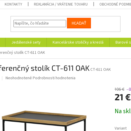
KONTAKTY
REKLAMÁCIA / VRÁTENIE TOVARU
OBCHODNÉ PODMI
HĽADAŤ
Jedálenské sety
Kancelárske stoličky a kreslá
Barové s
erenčný stolík CT-611 OAK
erenčný stolík CT-611 OAK
CT-611 OAK
Priemerné
Neohodnotené
Podrobnosti hodnotenia
hodnotenie
produktu
106 €
–
je
21 
0,0
z
Jednotk
Na sk
5
cena:
hviezdičiek.
Variant