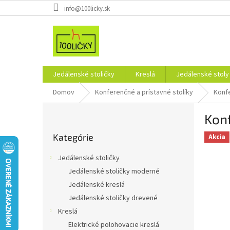
Prejsť
info@100licky.sk
na
obsah
Jedálenské stoličky
Kreslá
Jedálenské stoly
Domov
Konferenčné a prístavné stolíky
Konf
B
Konf
o
Preskočiť
č
Kategórie
kategórie
Akcia
n
ý
Jedálenské stoličky
p
Jedálenské stoličky moderné
a
Jedálenské kreslá
n
e
Jedálenské stoličky drevené
l
Kreslá
Elektrické polohovacie kreslá