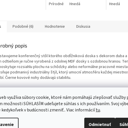
Prírodné
Hnedá
Hnedá
s
Podobné (6)
Hodnotenie
Diskusia
robný popis
stavujeme konferenčný stôl ktorého obdĺžniková doska s dekorom duba a
m odtieňom je ručne vyrobená z odolnej MDF dosky s ozdobnou hranou. Ten
 poskytuje rozsiahlu plochu na schôdzky alebo neformálne pracovné miesta
esňuje podmanivý industriálny štýl, ktorý umocní atmosféru každej miestnos
bí. Čierne kovové nohy dodávajú stabilitu.
eb využíva súbory cookie, ktoré nám pomáhajú zlepšovať služby p
 možnosti SÚHLASÍM udeľujete súhlas s ich používaním. Svoj výb
kedykoľvek v budúcnosti zmeniť.. Viac informácií
tu
.
avenie
Odmietnuť
Súh