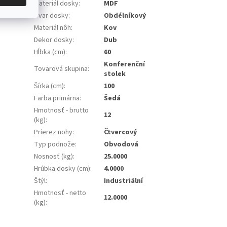
Materiál dosky
:
MDF
Tvar dosky
:
Obdélníkový
Materiál nôh
:
Kov
Dekor dosky
:
Dub
Hĺbka (cm)
:
60
Konferenční
Tovarová skupina
:
stolek
Šírka (cm)
:
100
Farba primárna
:
Šedá
Hmotnosť - brutto
12
(kg)
:
Prierez nohy
:
Čtvercový
Typ podnože
:
Obvodová
Nosnosť (kg)
:
25.0000
Hrúbka dosky (cm)
:
4.0000
Štýl
:
Industriální
Hmotnosť - netto
12.0000
(kg)
: