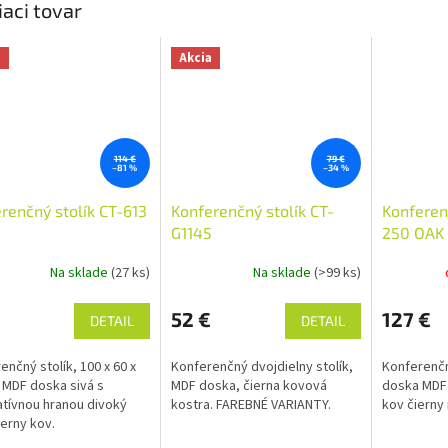
iaci tovar
a
Akcia
114 €
79 €
–81 %
–34 %
renčný stolík CT-613
Konferenčný stolík CT-
Konferen
G1145
250 OAK
Na sklade
(27 ks)
Na sklade
(>99 ks)
52 €
127 €
DETAIL
DETAIL
enčný stolík, 100 x 60 x
Konferenčný dvojdielny stolík,
Konferenčn
 MDF doska sivá s
MDF doska, čierna kovová
doska MDF 
tívnou hranou divoký
kostra. FAREBNÉ VARIANTY.
kov čierny
ierny kov.