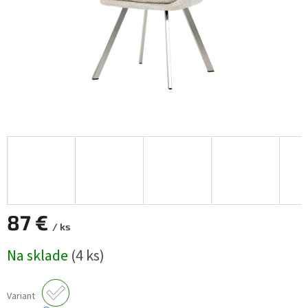
87 €
/ ks
Jednotková
Na sklade
(4 ks)
cena:
Variant