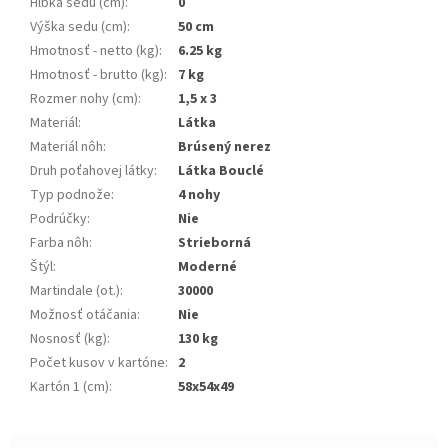
Hĺbka sedu (cm)
:
0
Výška sedu (cm)
:
50 cm
Hmotnosť - netto (kg)
:
6.25 kg
Hmotnosť - brutto (kg)
:
7 kg
Rozmer nohy (cm)
:
1,5 x 3
Materiál
:
Látka
Materiál nôh
:
Brúsený nerez
Druh poťahovej látky
:
Látka Bouclé
Typ podnože
:
4 nohy
Podrúčky
:
Nie
Farba nôh
:
Strieborná
Štýl
:
Moderné
Martindale (ot.)
:
30000
Možnosť otáčania
:
Nie
Nosnosť (kg)
:
130 kg
Počet kusov v kartóne
:
2
Kartón 1 (cm)
:
58x54x49