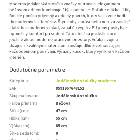
Moderná jedálenská stolička značky Autronic v elegantnom
béžovom odtieni kombinuje štýl a pohodlie. Poťah z mäkkej látky
Bouclé ponúka príjemný a odolný povrch, ktorý sa skvele hodí
do moderných interiérov. Štyri nohy z brúseného nerezu zaisťujú
stabilitu a moderný vzhľad, zatiaľ čo výplň z PU peny poskytuje
optimálny komfort pri sedení. Táto stolička je ideálna pre
jedálne alebo moderné pracovné priestory. Vďaka svojmu
dizajnu a kvalitným materiálom zaisťuje dlhú životnosť aj pri
každodennom používaní. Výrazný kúsok, ktorý vynikne v každom
interiéri.
Dodatočné parametre
Kategória
:
Jedálenské stoličky moderné
EAN
:
8591957648152
Skupina tovaru
:
Jedálenská stolička
Farba primárna
:
Béžová
Šírka (cm)
:
47 cm
Hĺbka (cm)
:
55 cm
Výška (cm)
:
85 cm
Šírka sedu (cm)
:
0