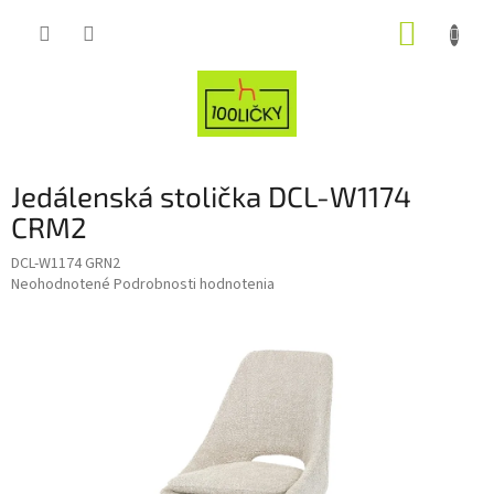
Prejsť
NÁKUP
na
obsah
KOŠÍK
Jedálenská stolička DCL-W1174
CRM2
DCL-W1174 GRN2
Priemerné
Neohodnotené
Podrobnosti hodnotenia
hodnotenie
produktu
je
0,0
z
5
hviezdičiek.