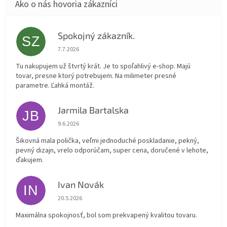
Spokojný zákazník.
SZ
Hodnotenie obchodu je 5 z 5 hviezdičiek.
7.7.2026
Tu nakupujem už štvrtý krát. Je to spoľahlivý e-shop. Majú
tovar, presne ktorý potrebujem. Na milimeter presné
parametre. Ľahká montáž.
Jarmila Bartalska
JB
Hodnotenie obchodu je 5 z 5 hviezdičiek.
9.6.2026
Šikovná mala polička, veľmi jednoduché poskladanie, pekný,
pevný dizajn, vrelo odporúčam, super cena, doručené v lehote,
ďakujem.
Ivan Novák
IN
Hodnotenie obchodu je 5 z 5 hviezdičiek.
20.5.2026
Maximálna spokojnosť, bol som prekvapený kvalitou tovaru.