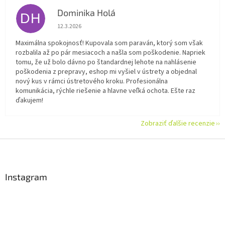
Dominika Holá
DH
Hodnotenie obchodu je 5 z 5 hviezdičiek.
12.3.2026
Maximálna spokojnosť! Kupovala som paraván, ktorý som však
rozbalila až po pár mesiacoch a našla som poškodenie. Napriek
tomu, že už bolo dávno po štandardnej lehote na nahlásenie
poškodenia z prepravy, eshop mi vyšiel v ústrety a objednal
nový kus v rámci ústretového kroku. Profesionálna
komunikácia, rýchle riešenie a hlavne veľká ochota. Ešte raz
ďakujem!
Zobraziť ďalšie recenzie
Z
á
p
ä
Instagram
t
i
e