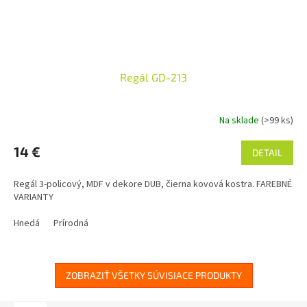
Regál GD-213
Na sklade
(>99 ks)
14 €
DETAIL
Regál 3-policový, MDF v dekore DUB, čierna kovová kostra. FAREBNÉ
VARIANTY
Hnedá
Prírodná
ZOBRAZIŤ VŠETKY SÚVISIACE PRODUKTY