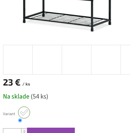
23 €
/ ks
Jednotková
Na sklade
(54 ks)
cena:
Variant