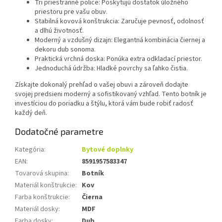
Tri priestranné police: Poskytujú dostatok úložného
priestoru pre vašu obuv.
Stabilná kovová konštrukcia: Zaručuje pevnosť, odolnosť
a dlhú životnosť.
Moderný a vzdušný dizajn: Elegantná kombinácia čiernej a
dekoru dub sonoma.
Praktická vrchná doska: Ponúka extra odkladací priestor.
Jednoduchá údržba: Hladké povrchy sa ľahko čistia.
Získajte dokonalý prehľad o vašej obuvi a zároveň dodajte
svojej predsieni moderný a sofistikovaný vzhľad. Tento botník je
investíciou do poriadku a štýlu, ktorá vám bude robiť radosť
každý deň.
Dodatočné parametre
Kategória
:
Bytové doplnky
EAN
:
8591957583347
Tovarová skupina
:
Botník
Materiál konštrukcie
:
Kov
Farba konštrukcie
:
Čierna
Materiál dosky
:
MDF
Farba dosky
:
Dub