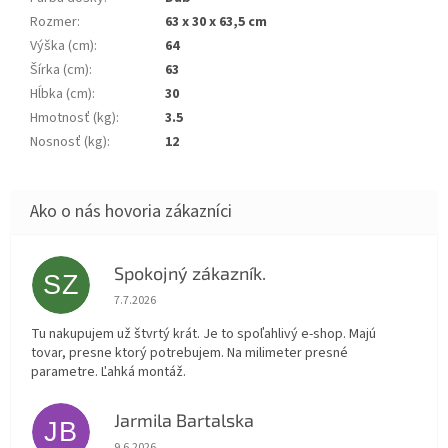
Rozmer
:
63 x 30 x 63,5 cm
Výška (cm)
:
64
Šírka (cm)
:
63
Hĺbka (cm)
:
30
Hmotnosť (kg)
:
3.5
Nosnosť (kg)
:
12
Spokojný zákazník.
SZ
Hodnotenie obchodu je 5 z 5 hviezdičiek.
7.7.2026
Tu nakupujem už štvrtý krát. Je to spoľahlivý e-shop. Majú
tovar, presne ktorý potrebujem. Na milimeter presné
parametre. Ľahká montáž.
Jarmila Bartalska
JB
Hodnotenie obchodu je 5 z 5 hviezdičiek.
9.6.2026