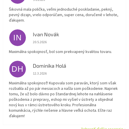
Šikovná mala polička, veľmi jednoduché poskladanie, pekný,
pevný dizajn, vrelo odporúčam, super cena, doručené v lehote,
ďakujem.
Ivan Novák
IN
Hodnotenie obchodu je 5 z 5 hviezdičiek.
20.5.2026
Maximálna spokojnosť, bol som prekvapený kvalitou tovaru.
Dominika Holá
DH
Hodnotenie obchodu je 5 z 5 hviezdičiek.
12.3.2026
Maximálna spokojnosť! Kupovala som paraván, ktorý som však
rozbalila až po pár mesiacoch a našla som poškodenie. Napriek
tomu, že už bolo dávno po štandardnej lehote na nahlásenie
poškodenia z prepravy, eshop mi vyšiel v ústrety a objednal
nový kus v rámci ústretového kroku. Profesionálna
komunikácia, rýchle riešenie a hlavne veľká ochota. Ešte raz
ďakujem!